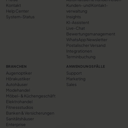
Kontakt
Kunden- und Kontakt­
Help Center
verwaltung
System-Status
Insights
KI-Assistent
Live-Chat
Bewertungs­management
WhatsApp Newsletter
Postalischer Versand
Integrationen
Terminbuchung
BRANCHEN
ANWENDUNGSFÄLLE
Augenoptiker
Support
Hörakustiker
Marketing
Autohäuser
Sales
Modehandel
Möbel- & Küchengeschäft
Elektrohandel
Fitnessstudios
Banken & Versicherungen
Sanitätshäuser
Enterprise