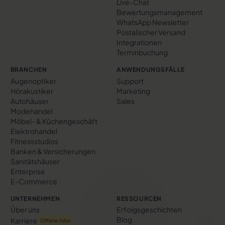
Live-Chat
Bewertungs­management
WhatsApp Newsletter
Postalischer Versand
Integrationen
Terminbuchung
BRANCHEN
ANWENDUNGSFÄLLE
Augenoptiker
Support
Hörakustiker
Marketing
Autohäuser
Sales
Modehandel
Möbel- & Küchengeschäft
Elektrohandel
Fitnessstudios
Banken & Versicherungen
Sanitätshäuser
Enterprise
E-Commerce
UNTERNEHMEN
RESSOURCEN
Über uns
Erfolgs­geschichten
Blog
Karriere
Offene Jobs