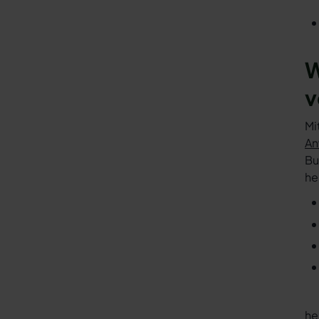
W
v
Mi
An
Bu
he
he