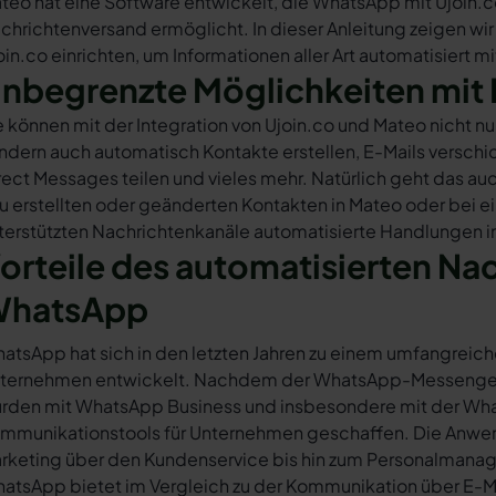
teo hat eine Software entwickelt, die WhatsApp mit Ujoin.c
chrichtenversand ermöglicht. In dieser Anleitung zeigen wir
oin.co einrichten, um Informationen aller Art automatisiert m
nbegrenzte Möglichkeiten mit 
e können mit der Integration von Ujoin.co und Mateo nicht 
ndern auch automatisch Kontakte erstellen, E-Mails versc
rect Messages teilen und vieles mehr. Natürlich geht das auc
u erstellten oder geänderten Kontakten in Mateo oder bei 
terstützten Nachrichtenkanäle automatisierte Handlungen in
orteile des automatisierten Na
hatsApp
atsApp hat sich in den letzten Jahren zu einem umfangreich
ternehmen entwickelt. Nachdem der WhatsApp-Messenger a
rden mit WhatsApp Business und insbesondere mit der Wha
mmunikationstools für Unternehmen geschaffen. Die Anwendu
rketing über den Kundenservice bis hin zum Personalmana
atsApp bietet im Vergleich zu der Kommunikation über E-Mail