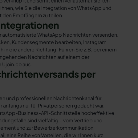
o verknüpft und somit einen vollautomatisierten
 Ihnen, wie Sie die Integration von WhatsApp und
it den Empfängern zu teilen.
Integrationen
nur automatisierte WhatsApp Nachrichten versenden,
hicken, Kundensegmente bearbeiten, Instagram
h in die andere Richtung: Führen Sie z.B. bei einem
eingehenden Nachrichten auf einem der
 Ujoin.co aus.
chrichtenversands per
en und professionellen Nachrichtenkanal für
nfangs nur für Privatpersonen gedacht war,
tsApp-Business-API-Schnittstelle hocheffektive
ngsfälle sind vielfältig – vom Vertrieb und
gement und zur
Bewerberkommunikation
.
 eine Reihe von Vorteilen, die wir Ihnen kurz