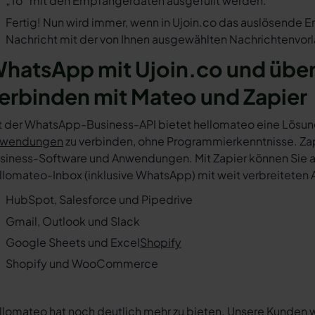
„To“ mit den Empfängerdaten ausgefüllt werden.
Fertig! Nun wird immer, wenn in Ujoin.co das auslösende E
Nachricht mit der von Ihnen ausgewählten Nachrichtenvorl
hatsApp mit Ujoin.co und übe
erbinden mit Mateo und Zapier
t der WhatsApp-Business-API bietet hellomateo eine Lösun
wendungen
zu verbinden, ohne Programmierkenntnisse. Zapi
siness-Software und Anwendungen. Mit Zapier können Sie au
llomateo-Inbox (inklusive WhatsApp) mit weit verbreiteten 
HubSpot, Salesforce und Pipedrive
Gmail, Outlook und Slack
Google Sheets und Excel
Shopify
Shopify und WooCommerce
llomateo hat noch deutlich mehr zu bieten. Unsere Kunden 