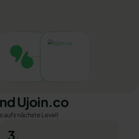
nd Ujoin.co
s aufs nächste Level!
3.