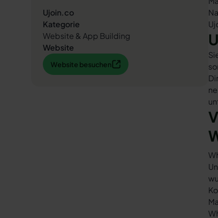
Ma
Ujoin.co
Na
Kategorie
Uj
U
Website & App Building
Website
Si
Website besuchen
Website besuchen
so
Di
ne
un
V
W
Wh
Un
wu
Ko
Ma
Wh