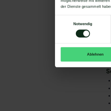
möglicherweise mit weiteren
Um
der Dienste gesammelt habe
Einwilligungsauswahl
Notwendig
Da
Ablehnen
gi
Uj
S