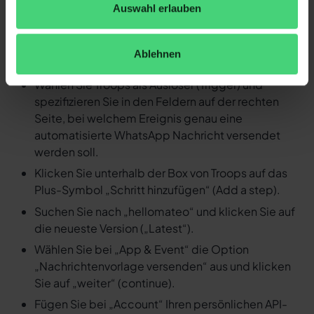
Auswahl erlauben
Nachricht versenden
Loggen Sie sich in Ihren Zapier Account ein und
Ablehnen
erstellen Sie einen neuen Zap.
Wählen Sie Troops als Auslöser (Trigger) und
spezifizieren Sie in den Feldern auf der rechten
Seite, bei welchem Ereignis genau eine
automatisierte WhatsApp Nachricht versendet
werden soll.
Klicken Sie unterhalb der Box von Troops auf das
Plus-Symbol „Schritt hinzufügen“ (Add a step).
Suchen Sie nach „hellomateo“ und klicken Sie auf
die neueste Version („Latest“).
Wählen Sie bei „App & Event“ die Option
„Nachrichtenvorlage versenden“ aus und klicken
Sie auf „weiter“ (continue).
Fügen Sie bei „Account“ Ihren persönlichen API-