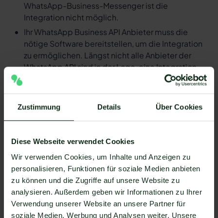
WhatsApp-Business-Messenger ist die
Integration nicht möglich.
Ihr WhatsApp Business API Anbieter muss die
nötige Software bereitstellen, um die Integration
zu ermöglichen. Längst nicht alle Anbieter der
WhatsApp API sind in der Lage, eine Integration
von Troops und WhatsApp zu ermöglichen. Mit
Mateo stehen Ihnen dank der Zapier Integration
über 6.000 Apps zur Verfügung, die Sie mit
Zustimmung
Details
Über Cookies
WhatsApp verbinden können. Darunter ist
natürlich auch Troops !
Diese Webseite verwendet Cookies
Da der Einrichtungsprozess der Integration je nach
dem Anbieter der WhatsApp API Schnittstelle
Wir verwenden Cookies, um Inhalte und Anzeigen zu
differenziert, gibt es keine allgemein gültige
personalisieren, Funktionen für soziale Medien anbieten
Anleitung. Wir zeigen Ihnen im Folgenden, wie die
zu können und die Zugriffe auf unsere Website zu
Einrichtung der Integration von Troops und WhatsApp
analysieren. Außerdem geben wir Informationen zu Ihrer
mit Mateo funktioniert.
Verwendung unserer Website an unsere Partner für
So funktioniert die Integration von
soziale Medien, Werbung und Analysen weiter. Unsere