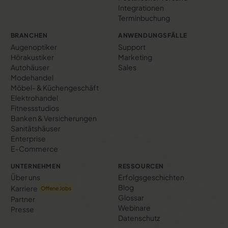
Integrationen
Terminbuchung
BRANCHEN
ANWENDUNGSFÄLLE
Augenoptiker
Support
Hörakustiker
Marketing
Autohäuser
Sales
Modehandel
Möbel- & Küchengeschäft
Elektrohandel
Fitnessstudios
Banken & Versicherungen
Sanitätshäuser
Enterprise
E-Commerce
UNTERNEHMEN
RESSOURCEN
Über uns
Erfolgs­geschichten
Blog
Karriere
Offene Jobs
Glossar
Partner
Webinare
Presse
Datenschutz