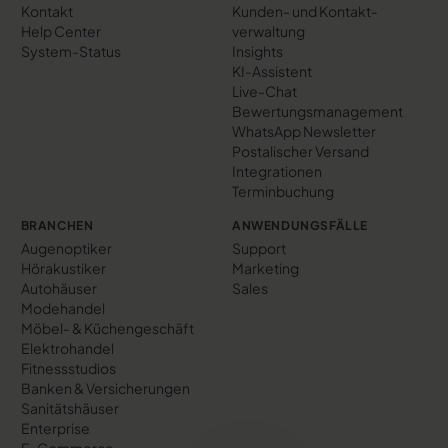
Kontakt
Kunden- und Kontakt­
Help Center
verwaltung
System-Status
Insights
KI-Assistent
Live-Chat
Bewertungs­management
WhatsApp Newsletter
Postalischer Versand
Integrationen
Terminbuchung
BRANCHEN
ANWENDUNGSFÄLLE
Augenoptiker
Support
Hörakustiker
Marketing
Autohäuser
Sales
Modehandel
Möbel- & Küchengeschäft
Elektrohandel
Fitnessstudios
Banken & Versicherungen
Sanitätshäuser
Enterprise
E-Commerce