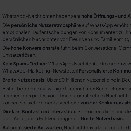
WhatsApp-Nachrichten haben sehr
hohe Öffnungs- und A
Die
persönliche Nutzeratmosphäre
auf WhatsApp erhöht d
emotionalen Kaufentscheidungen von Konsumenten zu Ihre
persönlichen Nachrichten von Freunden und Familienmit
Die
hohe Konversionsrate
führt beim Conversational Com
Umsatzerlösen.
Kein Spam-Ordner:
WhatsApp-Nachrichten kommen zuverlä
WhatsApp-Marketing-Newsletter!
Personalisierte Kommu
Breite Nutzerbasis:
Über 60 Millionen Nutzer alleine in De
Bisher betreiben nur wenige Unternehmen Kundenkommuni
machen dies professionell mit automatischem Nachricht
können Sie sich dementsprechend
von der Konkurrenz a
Direkter Kontakt und Interaktion:
Sie können direkt mit d
oder Anliegen in Echtzeit reagieren.
Breite Nutzerbasis:
Automatisierte Antworten
, Nachrichtenvorlagen und Tex