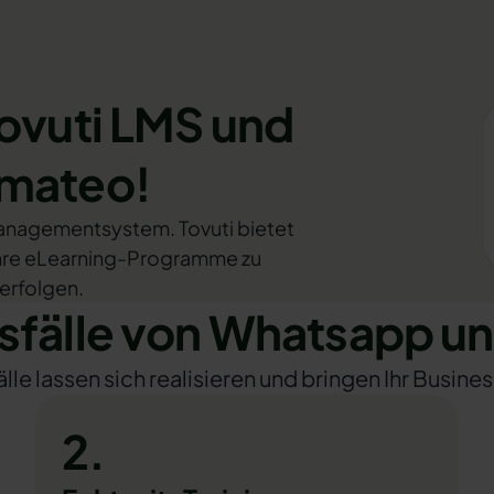
Tovuti LMS und
omateo!
nmanagementsystem. Tovuti bietet
 Ihre eLearning-Programme zu
verfolgen.
älle von Whatsapp un
e lassen sich realisieren und bringen Ihr Busines
2.