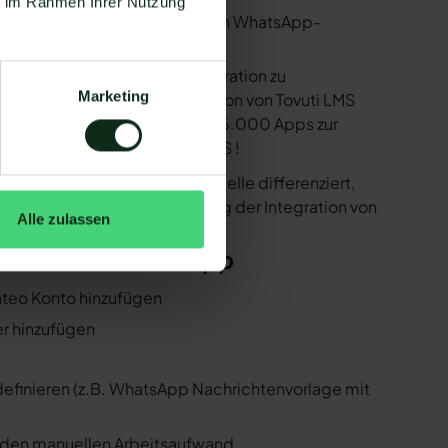
ie im Rahmen Ihrer Nutzung
utzen. Mit dem herkömmlichen WhatsApp-
e bereitstellen, um die Integration zu
Marketing
ind in der Lage, eine Integration von Tovuti LMS
k der Zapier Integration über 6.000 Apps zur
 ist natürlich auch Tovuti LMS !
er der WhatsApp API Schnittstelle differenziert,
 Folgenden, wie die Einrichtung der Integration von
Alle zulassen
uti LMS und WhatsApp
Mateo Konto hinzufügen
er hinzufügen
 definieren (z.B. WhatsApp Nachrichtenvorlage mit
n den manuellen Arbeitsaufwand.