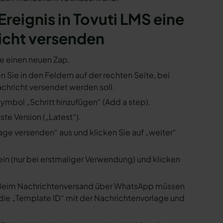
Ereignis in Tovuti LMS eine
icht versenden
ie einen neuen Zap.
en Sie in den Feldern auf der rechten Seite, bei
hricht versendet werden soll.
Symbol „Schritt hinzufügen“ (Add a step).
te Version („Latest“).
ge versenden“ aus und klicken Sie auf „weiter“
ein (nur bei erstmaliger Verwendung) und klicken
us. Beim Nachrichtenversand über WhatsApp müssen
die „Template ID“ mit der Nachrichtenvorlage und