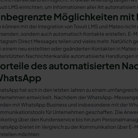
vuti LMS einrichten, um Informationen aller Art automatisiert
nbegrenzte Möglichkeiten mit 
e können mit der Integration von Tovuti LMS und Mateo nich
rsenden, sondern auch automatisch Kontakte erstellen, E-
stagram Direct Messages teilen und vieles mehr. Natürlich ge
i einem neu erstellten oder geänderten Kontakten in Mateo
terstützten Nachrichtenkanäle automatisierte Handlungen in
orteile des automatisierten Na
hatsApp
atsApp hat sich in den letzten Jahren zu einem umfangreich
ternehmen entwickelt. Nachdem der WhatsApp-Messenger a
rden mit WhatsApp Business und insbesondere mit der Wha
mmunikationstools für Unternehmen geschaffen. Die Anwendu
rketing über den Kundenservice bis hin zum Personalmana
atsApp bietet im Vergleich zu der Kommunikation über E-Mail
rstellen möchten: