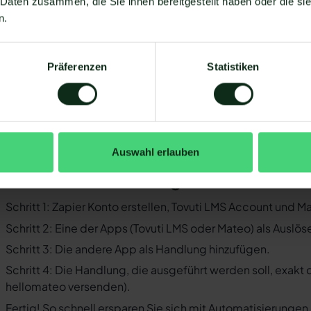
 Daten zusammen, die Sie ihnen bereitgestellt haben oder die s
Sie müssen WhatsApp über die WhatsApp-Business-API n
n.
Business-Messenger ist die Integration nicht möglich.
Ihr WhatsApp Business API Anbieter muss die nötige Softwar
Präferenzen
Statistiken
ermöglichen. Längst nicht alle Anbieter der WhatsApp API s
und WhatsApp zu ermöglichen. Mit Mateo stehen Ihnen dan
Verfügung, die Sie mit WhatsApp verbinden können. Darunter
 der Einrichtungsprozess der Integration je nach dem Anbiet
bt es keine allgemein gültige Anleitung. Wir zeigen Ihnen im
Auswahl erlauben
vuti LMS und WhatsApp mit Mateo funktioniert.
o funktioniert die Integration von Tov
Schritt 1: Zapier Konto erstellen, Tovuti LMS Account und 
Schritt 2: Eine der Apps (Tovuti LMS oder Mateo) als Auslös
Schritt 3: Die andere App als Handlung hinzufügen.
Schritt 4: Die Handlung, die ausgeführt werden soll, exakt
hellomateo versenden).
Fertig! So schnell ersparen Sie sich mit Automatisierunge