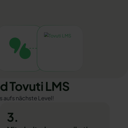
d Tovuti LMS
s aufs nächste Level!
3.