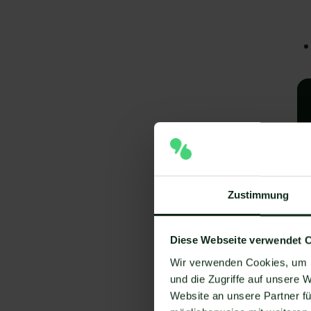
Zustimmung
A
Diese Webseite verwendet 
I
Wir verwenden Cookies, um I
V
und die Zugriffe auf unsere 
Website an unsere Partner fü
Um