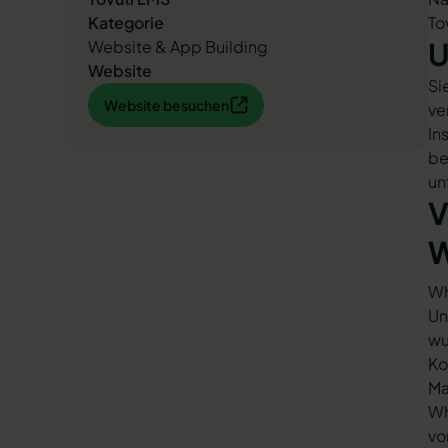
Kategorie
To
U
Website & App Building
Website
Si
Website besuchen
Website besuchen
ve
In
be
un
V
W
Wh
Un
wu
Ko
Ma
Wh
vo