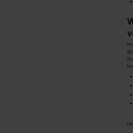
W
v
Mi
An
Bu
he
he