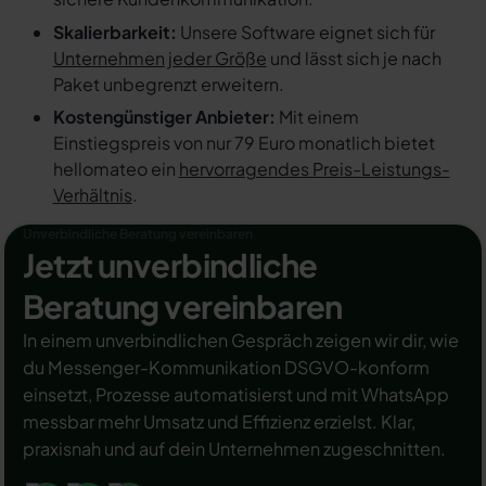
Skalierbarkeit:
Unsere Software eignet sich für
Unternehmen jeder Größe
und lässt sich je nach
Paket unbegrenzt erweitern.
Kostengünstiger Anbieter:
Mit einem
Einstiegspreis von nur 79 Euro monatlich bietet
hellomateo ein
hervorragendes Preis-Leistungs-
Verhältnis
.
Unverbindliche Beratung vereinbaren
Jetzt unverbindliche
Beratung vereinbaren
In einem unverbindlichen Gespräch zeigen wir dir, wie
du Messenger-Kommunikation DSGVO-konform
einsetzt, Prozesse automatisierst und mit WhatsApp
messbar mehr Umsatz und Effizienz erzielst. Klar,
praxisnah und auf dein Unternehmen zugeschnitten.