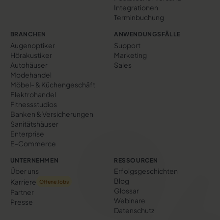
Integrationen
Terminbuchung
BRANCHEN
ANWENDUNGSFÄLLE
Augenoptiker
Support
Hörakustiker
Marketing
Autohäuser
Sales
Modehandel
Möbel- & Küchengeschäft
Elektrohandel
Fitnessstudios
Banken & Versicherungen
Sanitätshäuser
Enterprise
E-Commerce
UNTERNEHMEN
RESSOURCEN
Über uns
Erfolgs­geschichten
Blog
Karriere
Offene Jobs
Glossar
Partner
Webinare
Presse
Datenschutz