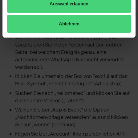
Auswahl erlauben
Nachricht versenden
Loggen Sie sich in Ihren Zapier Account ein und
Ablehnen
erstellen Sie einen neuen Zap.
Wählen Sie Textiful als Auslöser (Trigger) und
spezifizieren Sie in den Feldern auf der rechten
Seite, bei welchem Ereignis genau eine
automatisierte WhatsApp Nachricht versendet
werden soll.
Klicken Sie unterhalb der Box von Textiful auf das
Plus-Symbol „Schritt hinzufügen“ (Add a step).
Suchen Sie nach „hellomateo“ und klicken Sie auf
die neueste Version („Latest“).
Wählen Sie bei „App & Event“ die Option
„Nachrichtenvorlage versenden“ aus und klicken
Sie auf „weiter“ (continue).
Fügen Sie bei „Account“ Ihren persönlichen API-