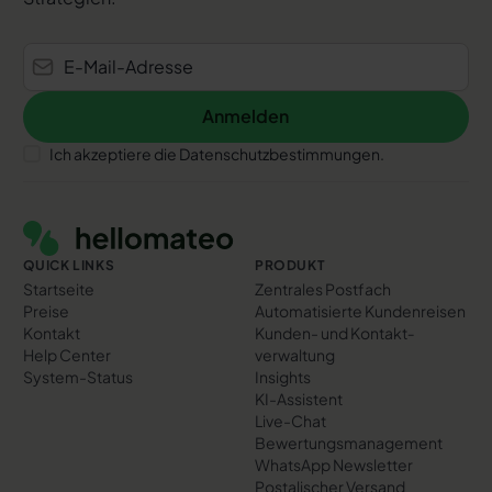
Anmelden
Anmelden
Ich akzeptiere die Datenschutzbestimmungen.
Footer
QUICK LINKS
PRODUKT
Startseite
Zentrales Postfach
Preise
Automatisierte Kundenreisen
Kontakt
Kunden- und Kontakt­
Help Center
verwaltung
System-Status
Insights
KI-Assistent
Live-Chat
Bewertungs­management
WhatsApp Newsletter
Postalischer Versand