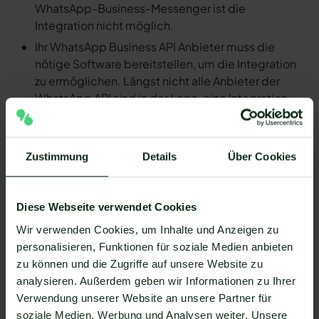
WhatsApp-Business-Messenger ist die
Integration nicht möglich.
Ihr WhatsApp Business API Anbieter muss die
nötige Software bereitstellen, um die Integration
zu ermöglichen. Längst nicht alle Anbieter der
WhatsApp API sind in der Lage, eine Integration
von Textiful und WhatsApp zu ermöglichen. Mit
Mateo stehen Ihnen dank der Zapier Integration
über 6.000 Apps zur Verfügung, die Sie mit
Zustimmung
Details
Über Cookies
WhatsApp verbinden können. Darunter ist
natürlich auch Textiful !
Diese Webseite verwendet Cookies
Da der Einrichtungsprozess der Integration je nach
dem Anbieter der WhatsApp API Schnittstelle
Wir verwenden Cookies, um Inhalte und Anzeigen zu
differenziert, gibt es keine allgemein gültige
personalisieren, Funktionen für soziale Medien anbieten
Anleitung. Wir zeigen Ihnen im Folgenden, wie die
zu können und die Zugriffe auf unsere Website zu
Einrichtung der Integration von Textiful und WhatsApp
analysieren. Außerdem geben wir Informationen zu Ihrer
mit Mateo funktioniert.
Verwendung unserer Website an unsere Partner für
So funktioniert die Integration von
soziale Medien, Werbung und Analysen weiter. Unsere