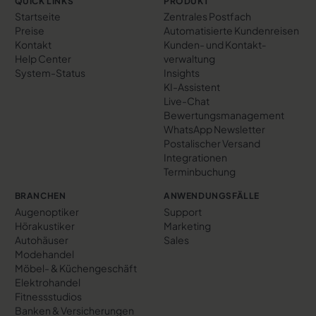
QUICK LINKS
PRODUKT
Startseite
Zentrales Postfach
Preise
Automatisierte Kundenreisen
Kontakt
Kunden- und Kontakt­
Help Center
verwaltung
System-Status
Insights
KI-Assistent
Live-Chat
Bewertungs­management
WhatsApp Newsletter
Postalischer Versand
Integrationen
Terminbuchung
BRANCHEN
ANWENDUNGSFÄLLE
Augenoptiker
Support
Hörakustiker
Marketing
Autohäuser
Sales
Modehandel
Möbel- & Küchengeschäft
Elektrohandel
Fitnessstudios
Banken & Versicherungen