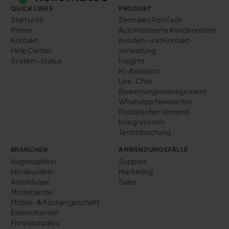
QUICK LINKS
PRODUKT
Startseite
Zentrales Postfach
Preise
Automatisierte Kundenreisen
Kontakt
Kunden- und Kontakt­
Help Center
verwaltung
System-Status
Insights
KI-Assistent
Live-Chat
Bewertungs­management
WhatsApp Newsletter
Postalischer Versand
Integrationen
Terminbuchung
BRANCHEN
ANWENDUNGSFÄLLE
Augenoptiker
Support
Hörakustiker
Marketing
Autohäuser
Sales
Modehandel
Möbel- & Küchengeschäft
Elektrohandel
Fitnessstudios