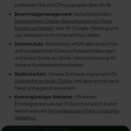
profitieren Sie von Öffnungsraten über 95 %.
Bewertungsmanagement
: hellomateo kann
automatisiert Online-Bewertungen von Ihren
Kunden anfordern
, was Ihr Google-Ranking und
das Vertrauen in Ihr Unternehmen stärkt.
Datenschutz
: hellomateo erfüllt alle deutschen
und europäischen Datenschutzanforderungen
und bietet Ende-zu-Ende-Verschlüsselung für
sichere Kundenkommunikation.
Skalierbarkeit:
Unsere Software eignet sich für
Unternehmen jeder Größe
und lässt sich je nach
Paket unbegrenzt erweitern.
Kostengünstiger Anbieter:
Mit einem
Einstiegspreis von nur 79 Euro monatlich bietet
hellomateo ein
hervorragendes Preis-Leistungs-
Verhältnis
.
Unverbindliche Beratung vereinbaren