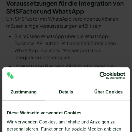
Voraussetzungen für die Integration von
SMSFactor und WhatsApp
Um SMSFactor mit WhatsApp verbinden zu können,
müssen einige Voraussetzungen erfüllt sein.
Sie müssen WhatsApp über die WhatsApp-
Business-API nutzen. Mit dem herkömmlichen
WhatsApp-Business-Messenger ist die
Integration nicht möglich.
Ihr WhatsApp Business API Anbieter muss die
nötige Software bereitstellen, um die Integration
zu ermöglichen. Längst nicht alle Anbieter der
WhatsApp API sind in der Lage, eine Integration
Zustimmung
Details
Über Cookies
von SMSFactor und WhatsApp zu ermöglichen. Mit
Mateo stehen Ihnen dank der Zapier Integration
über 6.000 Apps zur Verfügung, die Sie mit
Diese Webseite verwendet Cookies
WhatsApp verbinden können. Darunter ist
Wir verwenden Cookies, um Inhalte und Anzeigen zu
natürlich auch SMSFactor !
personalisieren, Funktionen für soziale Medien anbieten