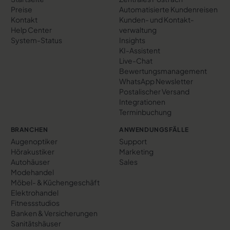
Preise
Automatisierte Kundenreisen
Kontakt
Kunden- und Kontakt­
Help Center
verwaltung
System-Status
Insights
KI-Assistent
Live-Chat
Bewertungs­management
WhatsApp Newsletter
Postalischer Versand
Integrationen
Terminbuchung
BRANCHEN
ANWENDUNGSFÄLLE
Augenoptiker
Support
Hörakustiker
Marketing
Autohäuser
Sales
Modehandel
Möbel- & Küchengeschäft
Elektrohandel
Fitnessstudios
Banken & Versicherungen
Sanitätshäuser