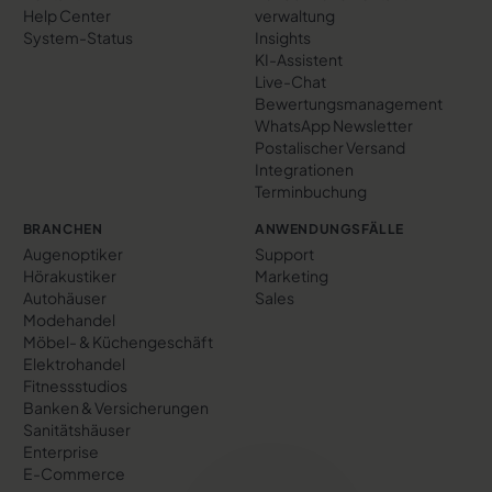
Help Center
verwaltung
System-Status
Insights
KI-Assistent
Live-Chat
Bewertungs­management
WhatsApp Newsletter
Postalischer Versand
Integrationen
Terminbuchung
BRANCHEN
ANWENDUNGSFÄLLE
Augenoptiker
Support
Hörakustiker
Marketing
Autohäuser
Sales
Modehandel
Möbel- & Küchengeschäft
Elektrohandel
Fitnessstudios
Banken & Versicherungen
Sanitätshäuser
Enterprise
E-Commerce