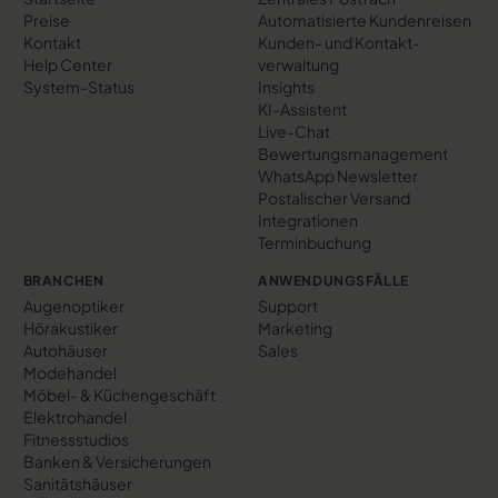
Preise
Automatisierte Kundenreisen
Kontakt
Kunden- und Kontakt­
Help Center
verwaltung
System-Status
Insights
KI-Assistent
Live-Chat
Bewertungs­management
WhatsApp Newsletter
Postalischer Versand
Integrationen
Terminbuchung
BRANCHEN
ANWENDUNGSFÄLLE
Augenoptiker
Support
Hörakustiker
Marketing
Autohäuser
Sales
Modehandel
Möbel- & Küchengeschäft
Elektrohandel
Fitnessstudios
Banken & Versicherungen
Sanitätshäuser