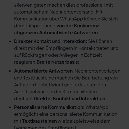
allerwenigsten machen dies professionell mit
automatischem Nachrichtenversand. Mit
Kommunikation über WhatsApp können Sie sich
dementsprechend
von der Konkurrenz
abgrenzen
.
Automatisierte Antworten
Direkter Kontakt und Interaktion:
Sie können
direkt mit den Empfängern in Kontakt treten und
auf Rückfragen oder Anliegen in Echtzeit
reagieren.
Breite Nutzerbasis:
Automatisierte Antworten
, Nachrichtenvorlagen
und Textbausteine machen die Bearbeitung von
Anfragen hocheffizient und reduzieren den
Arbeitsaufwand in der Kommunikation
deutlich.
Direkter Kontakt und Interaktion:
Personalisierte Kommunikation:
WhatsApp
ermöglicht eine personalisierte Kommunikation
mit
Textbausteinen
wie beispielsweise dem
[
Vornamen des Empfängers
].