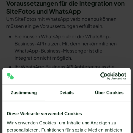
Voraussetzungen für die Integration von
SiteFotos und WhatsApp
Um SiteFotos mit WhatsApp verbinden zu können,
müssen einige Voraussetzungen erfüllt sein.
Sie müssen WhatsApp über die WhatsApp-
Business-API nutzen. Mit dem herkömmlichen
WhatsApp-Business-Messenger ist die
Integration nicht möglich.
Ihr WhatsApp Business API Anbieter muss die
nötige Software bereitstellen, um die Integration
zu ermöglichen. Längst nicht alle Anbieter der
WhatsApp API sind in der Lage, eine Integration
Zustimmung
Details
Über Cookies
von SiteFotos und WhatsApp zu ermöglichen. Mit
Mateo stehen Ihnen dank der Zapier Integration
über 6.000 Apps zur Verfügung, die Sie mit
Diese Webseite verwendet Cookies
WhatsApp verbinden können. Darunter ist
Wir verwenden Cookies, um Inhalte und Anzeigen zu
natürlich auch SiteFotos !
personalisieren, Funktionen für soziale Medien anbieten