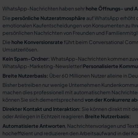
WhatsApp-Nachrichten haben sehr
hohe Öffnungs- und A
Die
persönliche Nutzeratmosphäre
auf WhatsApp erhöht d
emotionalen Kaufentscheidungen von Konsumenten zu Ihre
persönlichen Nachrichten von Freunden und Familienmit
Die
hohe Konversionsrate
führt beim Conversational Com
Umsatzerlösen.
Kein Spam-Ordner:
WhatsApp-Nachrichten kommen zuverlä
WhatsApp-Marketing-Newsletter!
Personalisierte Kommu
Breite Nutzerbasis:
Über 60 Millionen Nutzer alleine in De
Bisher betreiben nur wenige Unternehmen Kundenkommuni
machen dies professionell mit automatischem Nachricht
können Sie sich dementsprechend
von der Konkurrenz a
Direkter Kontakt und Interaktion:
Sie können direkt mit d
oder Anliegen in Echtzeit reagieren.
Breite Nutzerbasis:
Automatisierte Antworten
, Nachrichtenvorlagen und Tex
hocheffizient und reduzieren den Arbeitsaufwand in der K