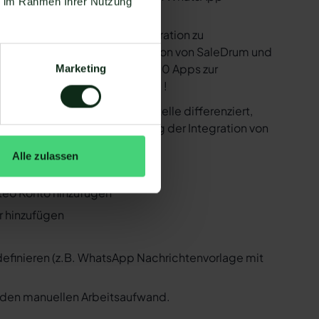
ie im Rahmen Ihrer Nutzung
e bereitstellen, um die Integration zu
sind in der Lage, eine Integration von SaleDrum und
 Zapier Integration über 6.000 Apps zur
Marketing
r ist natürlich auch SaleDrum !
er der WhatsApp API Schnittstelle differenziert,
 Folgenden, wie die Einrichtung der Integration von
Alle zulassen
leDrum und WhatsApp
ateo Konto hinzufügen
r hinzufügen
 definieren (z.B. WhatsApp Nachrichtenvorlage mit
n den manuellen Arbeitsaufwand.