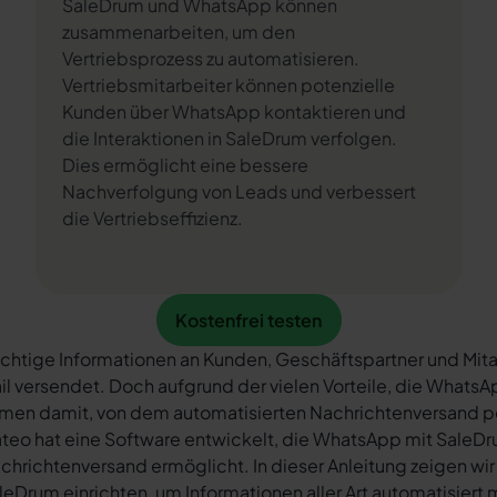
SaleDrum und WhatsApp können
zusammenarbeiten, um den
Vertriebsprozess zu automatisieren.
Vertriebsmitarbeiter können potenzielle
Kunden über WhatsApp kontaktieren und
die Interaktionen in SaleDrum verfolgen.
Dies ermöglicht eine bessere
Nachverfolgung von Leads und verbessert
die Vertriebseffizienz.
Kostenfrei testen
Kostenfrei testen
chtige Informationen an Kunden, Geschäftspartner und Mita
il versendet. Doch aufgrund der vielen Vorteile, die What
rmen damit, von dem automatisierten Nachrichtenversand 
teo hat eine Software entwickelt, die WhatsApp mit SaleDr
chrichtenversand ermöglicht. In dieser Anleitung zeigen wir
leDrum einrichten, um Informationen aller Art automatisiert 