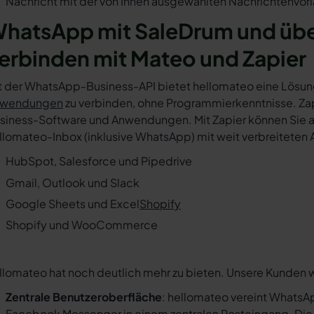
Nachricht mit der von Ihnen ausgewählten Nachrichtenvorl
hatsApp mit SaleDrum und übe
erbinden mit Mateo und Zapier
t der WhatsApp-Business-API bietet hellomateo eine Lösun
wendungen
zu verbinden, ohne Programmierkenntnisse. Zapi
siness-Software und Anwendungen. Mit Zapier können Sie au
llomateo-Inbox (inklusive WhatsApp) mit weit verbreiteten 
HubSpot, Salesforce und Pipedrive
Gmail, Outlook und Slack
Google Sheets und Excel
Shopify
Shopify und WooCommerce
llomateo hat noch deutlich mehr zu bieten. Unsere Kunden 
Zentrale Benutzeroberfläche
: hellomateo vereint WhatsAp
Facebook Messenger in einem
zentralen Posteingang
. Di