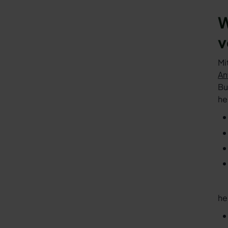
W
v
Mi
An
Bu
he
he