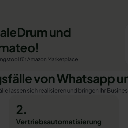
SaleDrum und
omateo!
sungstool für Amazon Marketplace
fälle von Whatsapp u
e lassen sich realisieren und bringen Ihr Busines
2.
Vertriebsautomatisierung