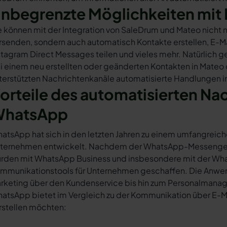
nbegrenzte Möglichkeiten mit 
e können mit der Integration von SaleDrum und Mateo nicht
rsenden, sondern auch automatisch Kontakte erstellen, E-
stagram Direct Messages teilen und vieles mehr. Natürlich ge
i einem neu erstellten oder geänderten Kontakten in Mateo
terstützten Nachrichtenkanäle automatisierte Handlungen i
orteile des automatisierten Na
hatsApp
atsApp hat sich in den letzten Jahren zu einem umfangreich
ternehmen entwickelt. Nachdem der WhatsApp-Messenger a
rden mit WhatsApp Business und insbesondere mit der Wha
mmunikationstools für Unternehmen geschaffen. Die Anwendu
rketing über den Kundenservice bis hin zum Personalmana
atsApp bietet im Vergleich zu der Kommunikation über E-Mail
rstellen möchten: