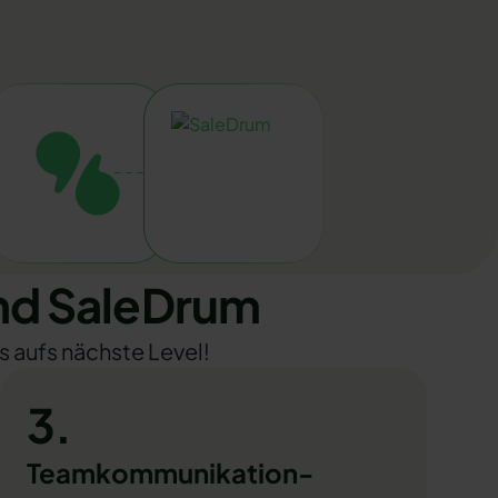
nd SaleDrum
s aufs nächste Level!
3.
Teamkommunikation-