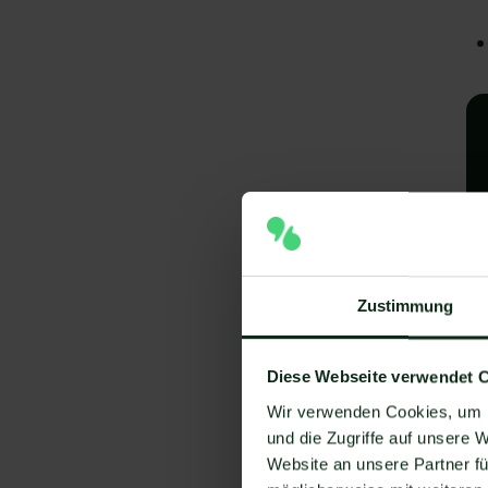
Zustimmung
A
I
Diese Webseite verwendet 
V
Wir verwenden Cookies, um I
und die Zugriffe auf unsere 
Um
Website an unsere Partner fü