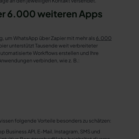
age an den jeweiligen Kontakt versendet.
r 6.000 weiteren Apps
g, um WhatsApp über Zapier mit mehr als
6.000
er unterstützt Tausende weit verbreiteter
tomatisierte Workflows erstellen und Ihre
Anwendungen verbinden, wie z. B.:
wissen folgende Vorteile besonders zu schätzen:
p Business API, E-Mail, Instagram, SMS und
e intuitive Benutzeroberfläche beinhaltet diverse