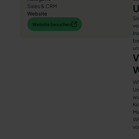
U
Sales & CRM
Website
Si
Website besuchen
Website besuchen
ve
In
be
un
V
W
Wh
Un
wu
Ko
Ma
Wh
vo