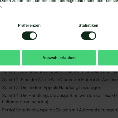
 Daten zusammen, die Sie ihnen bereitgestellt haben oder die s
Business-Messenger ist die Integration nicht möglich.
n.
Ihr WhatsApp Business API Anbieter muss die nötige Softwar
ermöglichen. Längst nicht alle Anbieter der WhatsApp API 
WhatsApp zu ermöglichen. Mit Mateo stehen Ihnen dank der
Präferenzen
Statistiken
Verfügung, die Sie mit WhatsApp verbinden können. Darunte
 der Einrichtungsprozess der Integration je nach dem Anbiet
bt es keine allgemein gültige Anleitung. Wir zeigen Ihnen im
leDrum und WhatsApp mit Mateo funktioniert.
Auswahl erlauben
o funktioniert die Integration von Sa
Schritt 1: Zapier Konto erstellen, SaleDrum Account und M
Schritt 2: Eine der Apps (SaleDrum oder Mateo) als Auslöse
Schritt 3: Die andere App als Handlung hinzufügen.
Schritt 4: Die Handlung, die ausgeführt werden soll, exakt
hellomateo versenden).
Fertig! So schnell ersparen Sie sich mit Automatisierunge