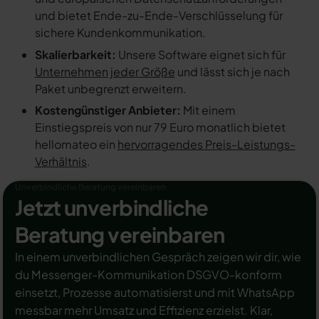
und bietet Ende-zu-Ende-Verschlüsselung für
sichere Kundenkommunikation.
Skalierbarkeit:
Unsere Software eignet sich für
Unternehmen jeder Größe
und lässt sich je nach
Paket unbegrenzt erweitern.
Kostengünstiger Anbieter:
Mit einem
Einstiegspreis von nur 79 Euro monatlich bietet
hellomateo ein
hervorragendes Preis-Leistungs-
Verhältnis
.
Unverbindliche Beratung vereinbaren
Jetzt unverbindliche
Beratung vereinbaren
In einem unverbindlichen Gespräch zeigen wir dir, wie
du Messenger-Kommunikation DSGVO-konform
einsetzt, Prozesse automatisierst und mit WhatsApp
messbar mehr Umsatz und Effizienz erzielst. Klar,