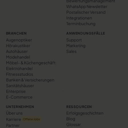
Bewertungs­management
WhatsApp Newsletter
Postalischer Versand
Integrationen
Terminbuchung
BRANCHEN
ANWENDUNGSFÄLLE
Augenoptiker
Support
Hörakustiker
Marketing
Autohäuser
Sales
Modehandel
Möbel- & Küchengeschäft
Elektrohandel
Fitnessstudios
Banken & Versicherungen
Sanitätshäuser
Enterprise
E-Commerce
UNTERNEHMEN
RESSOURCEN
Über uns
Erfolgs­geschichten
Blog
Karriere
Offene Jobs
Glossar
Partner