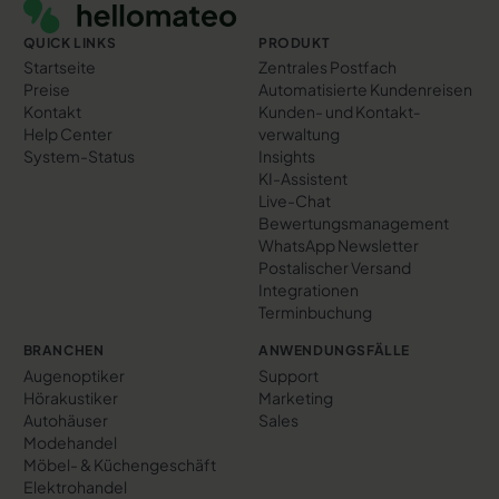
QUICK LINKS
PRODUKT
Startseite
Zentrales Postfach
Preise
Automatisierte Kundenreisen
Kontakt
Kunden- und Kontakt­
Help Center
verwaltung
System-Status
Insights
KI-Assistent
Live-Chat
Bewertungs­management
WhatsApp Newsletter
Postalischer Versand
Integrationen
Terminbuchung
BRANCHEN
ANWENDUNGSFÄLLE
Augenoptiker
Support
Hörakustiker
Marketing
Autohäuser
Sales
Modehandel
Möbel- & Küchengeschäft
Elektrohandel