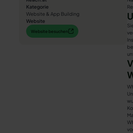
Kategorie
Re
U
Website & App Building
Website
Si
Website besuchen
Website besuchen
ve
In
be
un
V
W
Wh
Un
wu
Ko
Ma
Wh
vo