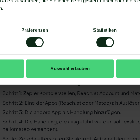
 Daten zusammen, die Sie ihnen bereitgestellt haben oder die s
Sie müssen WhatsApp über die WhatsApp-Business-API n
n.
Business-Messenger ist die Integration nicht möglich.
Ihr WhatsApp Business API Anbieter muss die nötige Softwar
Präferenzen
Statistiken
ermöglichen. Längst nicht alle Anbieter der WhatsApp API s
WhatsApp zu ermöglichen. Mit Mateo stehen Ihnen dank der
Verfügung, die Sie mit WhatsApp verbinden können. Darunte
 der Einrichtungsprozess der Integration je nach dem Anbiet
bt es keine allgemein gültige Anleitung. Wir zeigen Ihnen im
Auswahl erlauben
ach.at und WhatsApp mit Mateo funktioniert.
o funktioniert die Integration von Rea
Schritt 1: Zapier Konto erstellen, Reach.at Account und Ma
Schritt 2: Eine der Apps (Reach.at oder Mateo) als Auslöse
Schritt 3: Die andere App als Handlung hinzufügen.
Schritt 4: Die Handlung, die ausgeführt werden soll, exakt
hellomateo versenden).
Fertig! So schnell ersparen Sie sich mit Automatisierunge