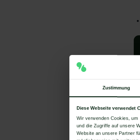
Zustimmung
A
Diese Webseite verwendet 
e
Wir verwenden Cookies, um I
V
und die Zugriffe auf unsere 
Website an unsere Partner fü
Um