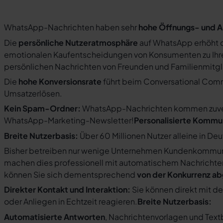
WhatsApp-Nachrichten haben sehr
hohe Öffnungs- und A
Die
persönliche Nutzeratmosphäre
auf WhatsApp erhöht d
emotionalen Kaufentscheidungen von Konsumenten zu Ihre
persönlichen Nachrichten von Freunden und Familienmit
Die
hohe Konversionsrate
führt beim Conversational Com
Umsatzerlösen.
Kein Spam-Ordner:
WhatsApp-Nachrichten kommen zuverlä
WhatsApp-Marketing-Newsletter!
Personalisierte Kommu
Breite Nutzerbasis:
Über 60 Millionen Nutzer alleine in De
Bisher betreiben nur wenige Unternehmen Kundenkommuni
machen dies professionell mit automatischem Nachricht
können Sie sich dementsprechend
von der Konkurrenz a
Direkter Kontakt und Interaktion:
Sie können direkt mit d
oder Anliegen in Echtzeit reagieren.
Breite Nutzerbasis:
Automatisierte Antworten
, Nachrichtenvorlagen und Tex