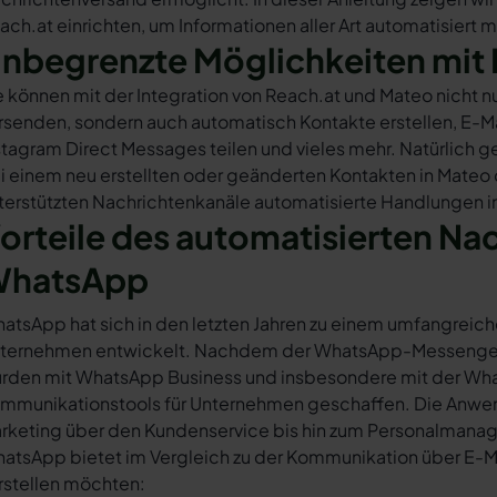
ach.at einrichten, um Informationen aller Art automatisiert 
nbegrenzte Möglichkeiten mit 
e können mit der Integration von Reach.at und Mateo nicht 
rsenden, sondern auch automatisch Kontakte erstellen, E-
stagram Direct Messages teilen und vieles mehr. Natürlich ge
i einem neu erstellten oder geänderten Kontakten in Mateo
terstützten Nachrichtenkanäle automatisierte Handlungen in
orteile des automatisierten Na
hatsApp
atsApp hat sich in den letzten Jahren zu einem umfangreich
ternehmen entwickelt. Nachdem der WhatsApp-Messenger a
rden mit WhatsApp Business und insbesondere mit der Wha
mmunikationstools für Unternehmen geschaffen. Die Anwendu
rketing über den Kundenservice bis hin zum Personalmana
atsApp bietet im Vergleich zu der Kommunikation über E-Mail
rstellen möchten: