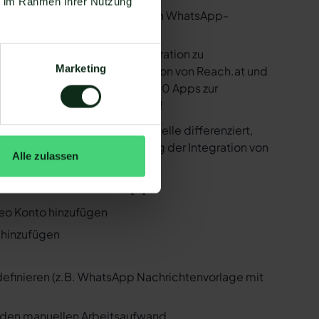
ie im Rahmen Ihrer Nutzung
utzen. Mit dem herkömmlichen WhatsApp-
e bereitstellen, um die Integration zu
Marketing
ind in der Lage, eine Integration von Reach.at und
 Zapier Integration über 6.000 Apps zur
r ist natürlich auch Reach.at !
er der WhatsApp API Schnittstelle differenziert,
 Folgenden, wie die Einrichtung der Integration von
Alle zulassen
ch.at und WhatsApp
teo Konto hinzufügen
r hinzufügen
 definieren (z.B. WhatsApp Nachrichtenvorlage mit
n den manuellen Arbeitsaufwand.