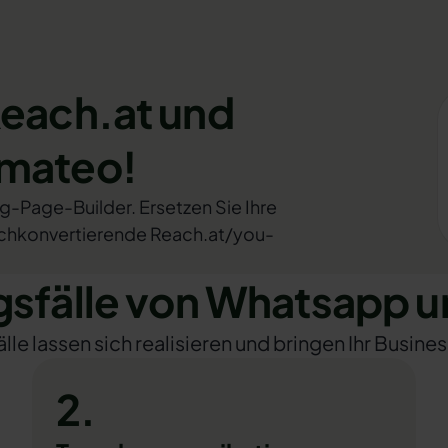
Reach.at und
omateo!
ng-Page-Builder. Ersetzen Sie Ihre
hochkonvertierende Reach.at/you-
fälle von Whatsapp u
e lassen sich realisieren und bringen Ihr Busines
2.