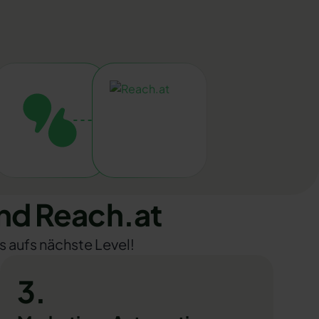
nd Reach.at
s aufs nächste Level!
3.