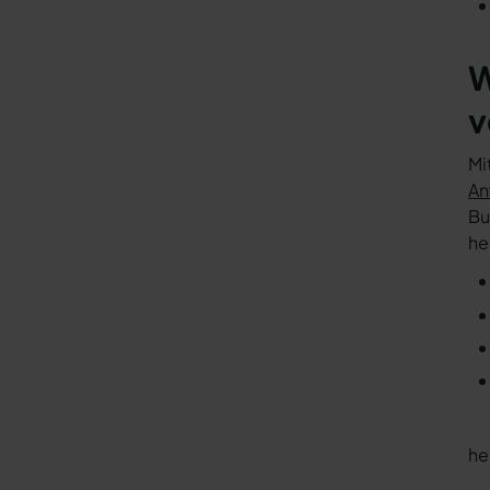
W
v
Mi
An
Bu
he
he