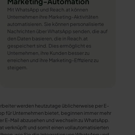
Marketing-Automation
Mit WhatsApp und Reach.at können
Unternehmen ihre Marketing-Aktivitäten
automatisieren. Sie können personalisierte
Nachrichten über WhatsApp senden, die auf
den Daten basieren, die in Reach.at
gespeichert sind. Dies ermöglicht es
Unternehmen, ihre Kunden besser zu
erreichen und ihre Marketing-Effizienz zu
steigern.
rbeiter werden heutzutage üblicherweise per E-
sApp für Unternehmen bietet, beginnen immer mehr
per E-Mail abzusehen und wechseln zu WhatsApp.
t verknüpft und somit einen vollautomatisierten
 Ihnen, wie Sie die Integration von WhatsApp und