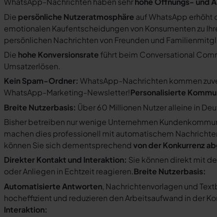
WhatsApp-Nachrichten haben sehr
hohe Öffnungs- und A
Die
persönliche Nutzeratmosphäre
auf WhatsApp erhöht d
emotionalen Kaufentscheidungen von Konsumenten zu Ihre
persönlichen Nachrichten von Freunden und Familienmit
Die
hohe Konversionsrate
führt beim Conversational Com
Umsatzerlösen.
Kein Spam-Ordner:
WhatsApp-Nachrichten kommen zuverlä
WhatsApp-Marketing-Newsletter!
Personalisierte Kommu
Breite Nutzerbasis:
Über 60 Millionen Nutzer alleine in De
Bisher betreiben nur wenige Unternehmen Kundenkommuni
machen dies professionell mit automatischem Nachricht
können Sie sich dementsprechend
von der Konkurrenz a
Direkter Kontakt und Interaktion:
Sie können direkt mit d
oder Anliegen in Echtzeit reagieren.
Breite Nutzerbasis:
Automatisierte Antworten
, Nachrichtenvorlagen und Tex
hocheffizient und reduzieren den Arbeitsaufwand in der K
Interaktion: