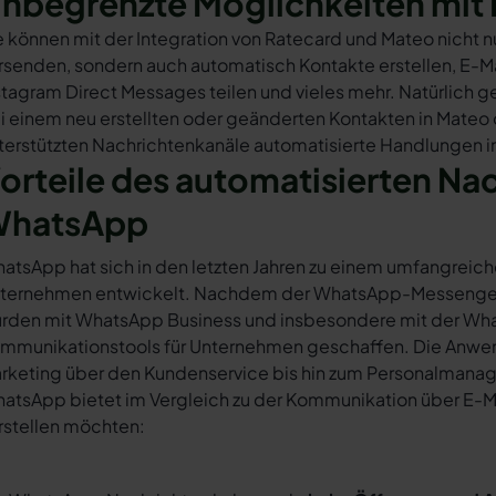
nbegrenzte Möglichkeiten mit 
e können mit der Integration von Ratecard und Mateo nicht 
rsenden, sondern auch automatisch Kontakte erstellen, E-
stagram Direct Messages teilen und vieles mehr. Natürlich ge
i einem neu erstellten oder geänderten Kontakten in Mateo
terstützten Nachrichtenkanäle automatisierte Handlungen i
orteile des automatisierten Na
hatsApp
atsApp hat sich in den letzten Jahren zu einem umfangreich
ternehmen entwickelt. Nachdem der WhatsApp-Messenger a
rden mit WhatsApp Business und insbesondere mit der Wha
mmunikationstools für Unternehmen geschaffen. Die Anwendu
rketing über den Kundenservice bis hin zum Personalmana
atsApp bietet im Vergleich zu der Kommunikation über E-Mail
rstellen möchten: