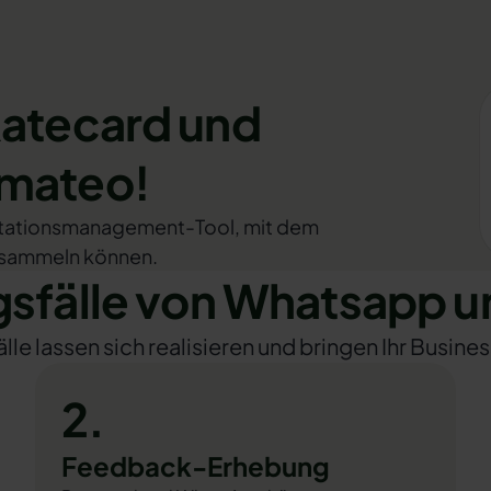
Ratecard und
omateo!
utationsmanagement-Tool, mit dem
 sammeln können.
fälle von Whatsapp u
e lassen sich realisieren und bringen Ihr Busines
2.
Feedback-Erhebung