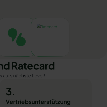
nd Ratecard
s aufs nächste Level!
3.
Vertriebsunterstützung