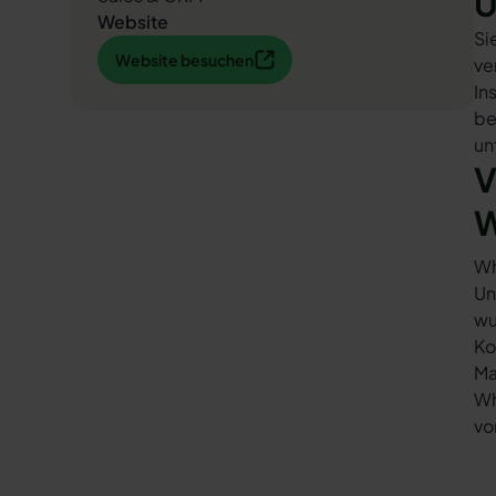
U
Website
Si
Website besuchen
Website besuchen
ve
In
be
un
V
W
Wh
Un
wu
Ko
Ma
Wh
vo