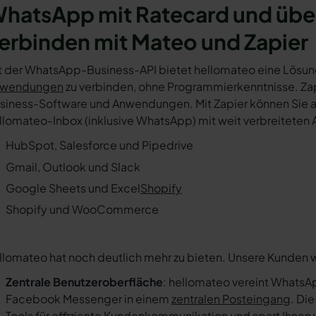
hatsApp mit Ratecard und übe
erbinden mit Mateo und Zapier
t der WhatsApp-Business-API bietet hellomateo eine Lösun
wendungen
zu verbinden, ohne Programmierkenntnisse. Zapi
siness-Software und Anwendungen. Mit Zapier können Sie au
llomateo-Inbox (inklusive WhatsApp) mit weit verbreiteten 
HubSpot, Salesforce und Pipedrive
Gmail, Outlook und Slack
Google Sheets und Excel
Shopify
Shopify und WooCommerce
llomateo hat noch deutlich mehr zu bieten. Unsere Kunden 
Zentrale Benutzeroberfläche
: hellomateo vereint WhatsAp
Facebook Messenger in einem
zentralen Posteingang
. Di
Tools für effiziente Kundenkommunikation und spart Ihnen w