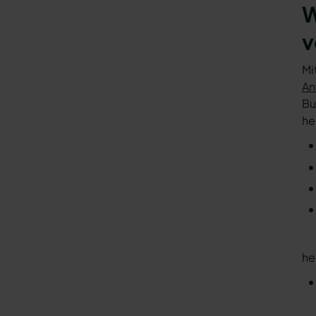
W
v
Mi
An
Bu
he
he