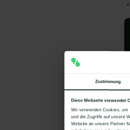
A
Zustimmung
I
Diese Webseite verwendet 
V
Wir verwenden Cookies, um I
Um
und die Zugriffe auf unsere 
Website an unsere Partner fü