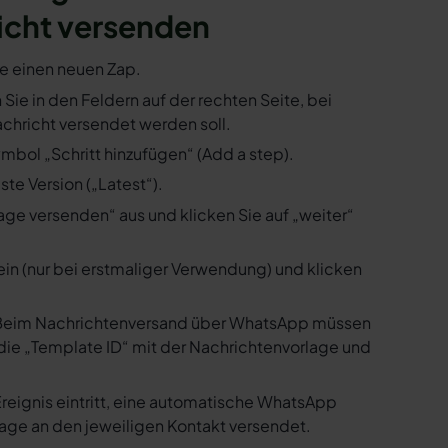
icht versenden
ie einen neuen Zap.
 Sie in den Feldern auf der rechten Seite, bei
hricht versendet werden soll.
mbol „Schritt hinzufügen“ (Add a step).
te Version („Latest“).
ge versenden“ aus und klicken Sie auf „weiter“
ein (nur bei erstmaliger Verwendung) und klicken
us. Beim Nachrichtenversand über WhatsApp müssen
die „Template ID“ mit der Nachrichtenvorlage und
reignis eintritt, eine automatische WhatsApp
age an den jeweiligen Kontakt versendet.