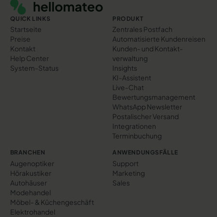
QUICK LINKS
PRODUKT
Startseite
Zentrales Postfach
Preise
Automatisierte Kundenreisen
Kontakt
Kunden- und Kontakt­
Help Center
verwaltung
System-Status
Insights
KI-Assistent
Live-Chat
Bewertungs­management
WhatsApp Newsletter
Postalischer Versand
Integrationen
Terminbuchung
BRANCHEN
ANWENDUNGSFÄLLE
Augenoptiker
Support
Hörakustiker
Marketing
Autohäuser
Sales
Modehandel
Möbel- & Küchengeschäft
Elektrohandel