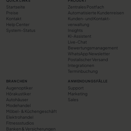
QUICK LINKS
PRODUKT
Startseite
Zentrales Postfach
Preise
Automatisierte Kundenreisen
Kontakt
Kunden- und Kontakt­
Help Center
verwaltung
System-Status
Insights
KI-Assistent
Live-Chat
Bewertungs­management
WhatsApp Newsletter
Postalischer Versand
Integrationen
Terminbuchung
BRANCHEN
ANWENDUNGSFÄLLE
Augenoptiker
Support
Hörakustiker
Marketing
Autohäuser
Sales
Modehandel
Möbel- & Küchengeschäft
Elektrohandel
Fitnessstudios
Banken & Versicherungen