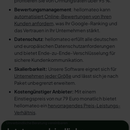
profitieren Sie von Öffnungsraten über 95 %.
Bewertungsmanagement
: hellomateo kann
automatisiert Online-Bewertungen von Ihren
Kunden anfordern
, was Ihr Google-Ranking und
das Vertrauen in Ihr Unternehmen stärkt.
Datenschutz
: hellomateo erfüllt alle deutschen
und europäischen Datenschutzanforderungen
und bietet Ende-zu-Ende-Verschlüsselung für
sichere Kundenkommunikation.
Skalierbarkeit:
Unsere Software eignet sich für
Unternehmen jeder Größe
und lässt sich je nach
Paket unbegrenzt erweitern.
Kostengünstiger Anbieter:
Mit einem
Einstiegspreis von nur 79 Euro monatlich bietet
hellomateo ein
hervorragendes Preis-Leistungs-
Verhältnis
.
Unverbindliche Beratung vereinbaren