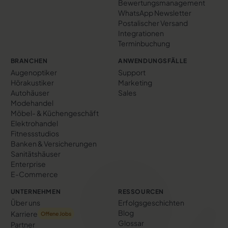
Bewertungs­management
WhatsApp Newsletter
Postalischer Versand
Integrationen
Terminbuchung
BRANCHEN
ANWENDUNGSFÄLLE
Augenoptiker
Support
Hörakustiker
Marketing
Autohäuser
Sales
Modehandel
Möbel- & Küchengeschäft
Elektrohandel
Fitnessstudios
Banken & Versicherungen
Sanitätshäuser
Enterprise
E-Commerce
UNTERNEHMEN
RESSOURCEN
Über uns
Erfolgs­geschichten
Blog
Karriere
Offene Jobs
Glossar
Partner