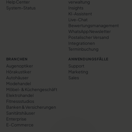
Help Center
verwaltung
System-Status
Insights
KI-Assistent
Live-Chat
Bewertungs­management
WhatsApp Newsletter
Postalischer Versand
Integrationen
Terminbuchung
BRANCHEN
ANWENDUNGSFÄLLE
Augenoptiker
Support
Hörakustiker
Marketing
Autohäuser
Sales
Modehandel
Möbel- & Küchengeschäft
Elektrohandel
Fitnessstudios
Banken & Versicherungen
Sanitätshäuser
Enterprise
E-Commerce