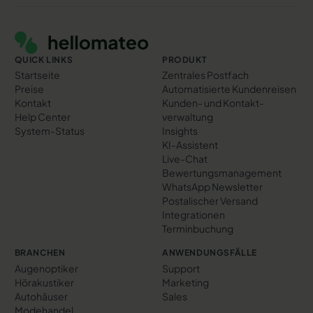
Footer
QUICK LINKS
PRODUKT
Startseite
Zentrales Postfach
Preise
Automatisierte Kundenreisen
Kontakt
Kunden- und Kontakt­
Help Center
verwaltung
System-Status
Insights
KI-Assistent
Live-Chat
Bewertungs­management
WhatsApp Newsletter
Postalischer Versand
Integrationen
Terminbuchung
BRANCHEN
ANWENDUNGSFÄLLE
Augenoptiker
Support
Hörakustiker
Marketing
Autohäuser
Sales
Modehandel