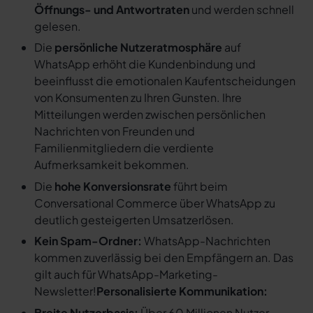
Öffnungs- und Antwortraten
und werden schnell
gelesen.
Die
persönliche Nutzeratmosphäre
auf
WhatsApp erhöht die Kundenbindung und
beeinflusst die emotionalen Kaufentscheidungen
von Konsumenten zu Ihren Gunsten. Ihre
Mitteilungen werden zwischen persönlichen
Nachrichten von Freunden und
Familienmitgliedern die verdiente
Aufmerksamkeit bekommen.
Die
hohe Konversionsrate
führt beim
Conversational Commerce über WhatsApp zu
deutlich gesteigerten Umsatzerlösen.
Kein Spam-Ordner:
WhatsApp-Nachrichten
kommen zuverlässig bei den Empfängern an. Das
gilt auch für WhatsApp-Marketing-
Newsletter!
Personalisierte Kommunikation:
Breite Nutzerbasis:
Über 60 Millionen Nutzer