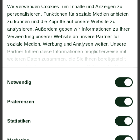
Zapier Integration über 6.000 Apps zur
Wir verwenden Cookies, um Inhalte und Anzeigen zu
Verfügung, die Sie mit WhatsApp verbinden
personalisieren, Funktionen für soziale Medien anbieten
können. Darunter ist natürlich auch PhantomBuster
zu können und die Zugriffe auf unsere Website zu
!
analysieren. Außerdem geben wir Informationen zu Ihrer
Da der Einrichtungsprozess der Integration je nach
Verwendung unserer Website an unsere Partner für
dem Anbieter der WhatsApp API Schnittstelle
soziale Medien, Werbung und Analysen weiter. Unsere
differenziert, gibt es keine allgemein gültige
Partner führen diese Informationen möglicherweise mit
Anleitung. Wir zeigen Ihnen im Folgenden, wie die
weiteren Daten zusammen, die Sie ihnen bereitgestellt
Einrichtung der Integration von PhantomBuster und
haben oder die sie im Rahmen Ihrer Nutzung der Dienste
WhatsApp mit Mateo funktioniert.
gesammelt haben.
Einwilligungsauswahl
So funktioniert die Integration von
Notwendig
PhantomBuster und WhatsApp
Schritt 1: Zapier Konto erstellen, PhantomBuster
Präferenzen
Account und Mateo Konto hinzufügen
Schritt 2: Eine der Apps (PhantomBuster oder
Statistiken
Mateo) als Auslöser hinzufügen
Schritt 3: Die andere App als Handlung