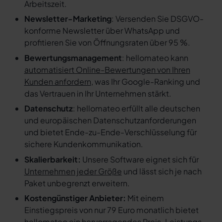
Arbeitszeit.
Newsletter-Marketing
: Versenden Sie DSGVO-
konforme Newsletter über WhatsApp und
profitieren Sie von Öffnungsraten über 95 %.
Bewertungsmanagement
: hellomateo kann
automatisiert Online-Bewertungen von Ihren
Kunden anfordern
, was Ihr Google-Ranking und
das Vertrauen in Ihr Unternehmen stärkt.
Datenschutz
: hellomateo erfüllt alle deutschen
und europäischen Datenschutzanforderungen
und bietet Ende-zu-Ende-Verschlüsselung für
sichere Kundenkommunikation.
Skalierbarkeit:
Unsere Software eignet sich für
Unternehmen jeder Größe
und lässt sich je nach
Paket unbegrenzt erweitern.
Kostengünstiger Anbieter:
Mit einem
Einstiegspreis von nur 79 Euro monatlich bietet
hellomateo ein
hervorragendes Preis-Leistungs-