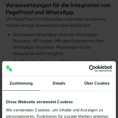
Voraussetzungen für die Integration von
PageProof und WhatsApp
Um PageProof mit WhatsApp verbinden zu können,
müssen einige Voraussetzungen erfüllt sein.
Sie müssen WhatsApp über die WhatsApp-
Business-API nutzen. Mit dem herkömmlichen
WhatsApp-Business-Messenger ist die
Integration nicht möglich.
Ihr WhatsApp Business API Anbieter muss die
nötige Software bereitstellen, um die Integration
zu ermöglichen. Längst nicht alle Anbieter der
WhatsApp API sind in der Lage, eine Integration
Zustimmung
Details
Über Cookies
von PageProof und WhatsApp zu ermöglichen. Mit
Mateo stehen Ihnen dank der Zapier Integration
über 6.000 Apps zur Verfügung, die Sie mit
Diese Webseite verwendet Cookies
WhatsApp verbinden können. Darunter ist
Wir verwenden Cookies, um Inhalte und Anzeigen zu
natürlich auch PageProof !
personalisieren, Funktionen für soziale Medien anbieten