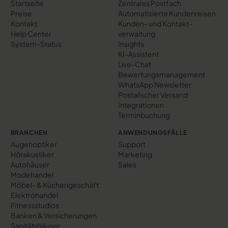
Startseite
Zentrales Postfach
Preise
Automatisierte Kundenreisen
Kontakt
Kunden- und Kontakt­
Help Center
verwaltung
System-Status
Insights
KI-Assistent
Live-Chat
Bewertungs­management
WhatsApp Newsletter
Postalischer Versand
Integrationen
Terminbuchung
BRANCHEN
ANWENDUNGSFÄLLE
Augenoptiker
Support
Hörakustiker
Marketing
Autohäuser
Sales
Modehandel
Möbel- & Küchengeschäft
Elektrohandel
Fitnessstudios
Banken & Versicherungen
Sanitätshäuser