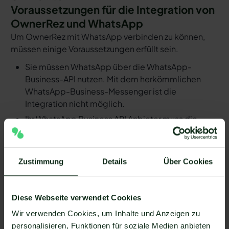
Voraussetzungen für die Integration von
OwnerRez und WhatsApp
Um OwnerRez mit WhatsApp verbinden zu können,
müssen einige Voraussetzungen erfüllt sein.
Sie müssen WhatsApp über die WhatsApp-
Business-API nutzen. Mit dem herkömmlichen
WhatsApp-Business-Messenger ist die
Integration nicht möglich.
Ihr WhatsApp Business API Anbieter muss die
nötige Software bereitstellen, um die Integration
zu ermöglichen. Längst nicht alle Anbieter der
WhatsApp API sind in der Lage, eine Integration
Zustimmung
Details
Über Cookies
von OwnerRez und WhatsApp zu ermöglichen. Mit
Mateo stehen Ihnen dank der Zapier Integration
über 6.000 Apps zur Verfügung, die Sie mit
Diese Webseite verwendet Cookies
WhatsApp verbinden können. Darunter ist
Wir verwenden Cookies, um Inhalte und Anzeigen zu
natürlich auch OwnerRez !
personalisieren, Funktionen für soziale Medien anbieten