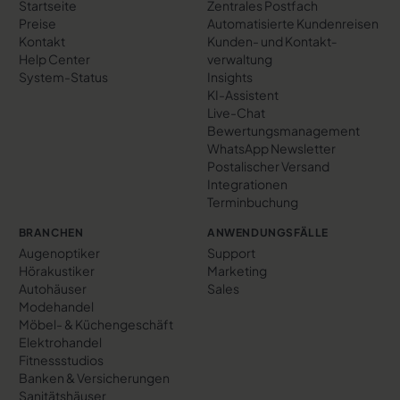
Startseite
Zentrales Postfach
Preise
Automatisierte Kundenreisen
Kontakt
Kunden- und Kontakt­
Help Center
verwaltung
System-Status
Insights
KI-Assistent
Live-Chat
Bewertungs­management
WhatsApp Newsletter
Postalischer Versand
Integrationen
Terminbuchung
BRANCHEN
ANWENDUNGSFÄLLE
Augenoptiker
Support
Hörakustiker
Marketing
Autohäuser
Sales
Modehandel
Möbel- & Küchengeschäft
Elektrohandel
Fitnessstudios
Banken & Versicherungen
Sanitätshäuser