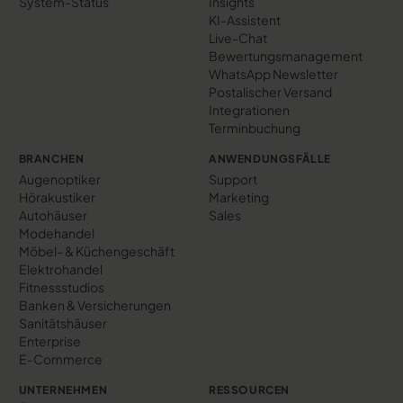
System-Status
Insights
KI-Assistent
Live-Chat
Bewertungs­management
WhatsApp Newsletter
Postalischer Versand
Integrationen
Terminbuchung
BRANCHEN
ANWENDUNGSFÄLLE
Augenoptiker
Support
Hörakustiker
Marketing
Autohäuser
Sales
Modehandel
Möbel- & Küchengeschäft
Elektrohandel
Fitnessstudios
Banken & Versicherungen
Sanitätshäuser
Enterprise
E-Commerce
UNTERNEHMEN
RESSOURCEN