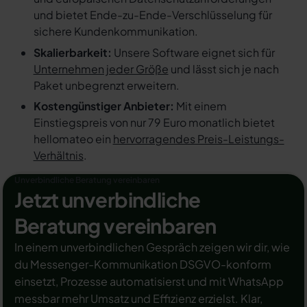
und bietet Ende-zu-Ende-Verschlüsselung für
sichere Kundenkommunikation.
Skalierbarkeit:
Unsere Software eignet sich für
Unternehmen jeder Größe
und lässt sich je nach
Paket unbegrenzt erweitern.
Kostengünstiger Anbieter:
Mit einem
Einstiegspreis von nur 79 Euro monatlich bietet
hellomateo ein
hervorragendes Preis-Leistungs-
Verhältnis
.
Unverbindliche Beratung vereinbaren
Jetzt unverbindliche
Beratung vereinbaren
In einem unverbindlichen Gespräch zeigen wir dir, wie
du Messenger-Kommunikation DSGVO-konform
einsetzt, Prozesse automatisierst und mit WhatsApp
messbar mehr Umsatz und Effizienz erzielst. Klar,