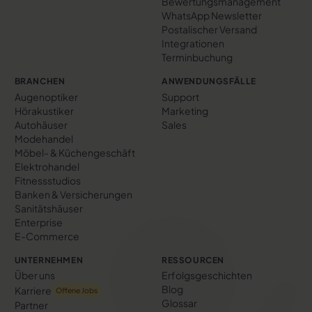
Bewertungs­management
WhatsApp Newsletter
Postalischer Versand
Integrationen
Terminbuchung
BRANCHEN
ANWENDUNGSFÄLLE
Augenoptiker
Support
Hörakustiker
Marketing
Autohäuser
Sales
Modehandel
Möbel- & Küchengeschäft
Elektrohandel
Fitnessstudios
Banken & Versicherungen
Sanitätshäuser
Enterprise
E-Commerce
UNTERNEHMEN
RESSOURCEN
Über uns
Erfolgs­geschichten
Blog
Karriere
Offene Jobs
Glossar
Partner