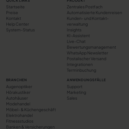
QUICK LINKS
PRODUKT
Startseite
Zentrales Postfach
Preise
Automatisierte Kundenreisen
Kontakt
Kunden- und Kontakt­
Help Center
verwaltung
System-Status
Insights
KI-Assistent
Live-Chat
Bewertungs­management
WhatsApp Newsletter
Postalischer Versand
Integrationen
Terminbuchung
BRANCHEN
ANWENDUNGSFÄLLE
Augenoptiker
Support
Hörakustiker
Marketing
Autohäuser
Sales
Modehandel
Möbel- & Küchengeschäft
Elektrohandel
Fitnessstudios
Banken & Versicherungen