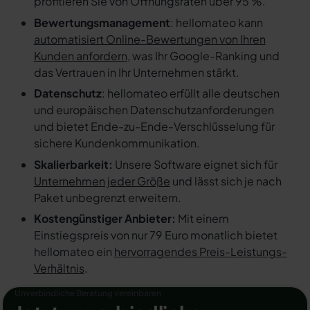
profitieren Sie von Öffnungsraten über 95 %.
Bewertungsmanagement
: hellomateo kann
automatisiert Online-Bewertungen von Ihren
Kunden anfordern
, was Ihr Google-Ranking und
das Vertrauen in Ihr Unternehmen stärkt.
Datenschutz
: hellomateo erfüllt alle deutschen
und europäischen Datenschutzanforderungen
und bietet Ende-zu-Ende-Verschlüsselung für
sichere Kundenkommunikation.
Skalierbarkeit:
Unsere Software eignet sich für
Unternehmen jeder Größe
und lässt sich je nach
Paket unbegrenzt erweitern.
Kostengünstiger Anbieter:
Mit einem
Einstiegspreis von nur 79 Euro monatlich bietet
hellomateo ein
hervorragendes Preis-Leistungs-
Verhältnis
.
Unverbindliche Beratung vereinbaren