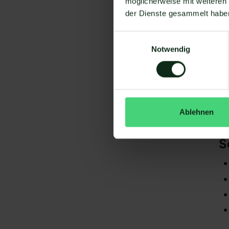
möglicherweise mit weiteren
Um
der Dienste gesammelt habe
Einwilligungsauswahl
Notwendig
Da
Ablehnen
gi
Mo
S