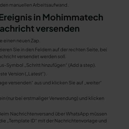
n den manuellen Arbeitsaufwand.
n Ereignis in Mohimmatech
achricht versenden
ie einen neuen Zap.
eren Sie in den Feldern auf der rechten Seite, bei
hricht versendet werden soll.
us-Symbol „Schritt hinzufügen“ (Add a step).
te Version („Latest“).
ge versenden“ aus und klicken Sie auf „weiter“
ein (nur bei erstmaliger Verwendung) und klicken
us. Beim Nachrichtenversand über WhatsApp müssen
die „Template ID“ mit der Nachrichtenvorlage und