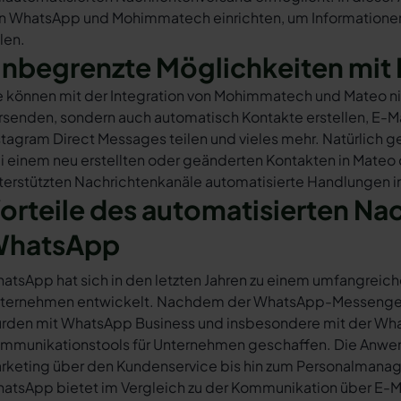
n WhatsApp und Mohimmatech einrichten, um Informationen a
ilen.
nbegrenzte Möglichkeiten mit 
e können mit der Integration von Mohimmatech und Mateo n
rsenden, sondern auch automatisch Kontakte erstellen, E-
stagram Direct Messages teilen und vieles mehr. Natürlich ge
i einem neu erstellten oder geänderten Kontakten in Mateo
terstützten Nachrichtenkanäle automatisierte Handlungen 
orteile des automatisierten Na
hatsApp
atsApp hat sich in den letzten Jahren zu einem umfangreich
ternehmen entwickelt. Nachdem der WhatsApp-Messenger a
rden mit WhatsApp Business und insbesondere mit der Wha
mmunikationstools für Unternehmen geschaffen. Die Anwendu
rketing über den Kundenservice bis hin zum Personalmana
atsApp bietet im Vergleich zu der Kommunikation über E-Mail