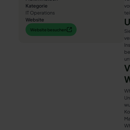
Kategorie
vo
IT Operations
te
U
Website
Website besuchen
Website besuchen
Si
ve
In
be
un
V
W
Wh
Un
wu
Ko
Ma
Wh