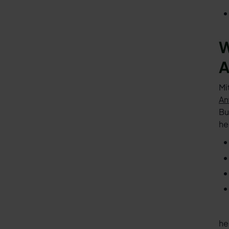
W
A
Mi
An
Bu
he
he