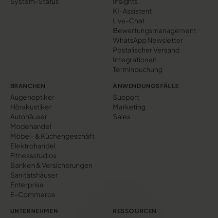
System-Status
Insights
KI-Assistent
Live-Chat
Bewertungs­management
WhatsApp Newsletter
Postalischer Versand
Integrationen
Terminbuchung
BRANCHEN
ANWENDUNGSFÄLLE
Augenoptiker
Support
Hörakustiker
Marketing
Autohäuser
Sales
Modehandel
Möbel- & Küchengeschäft
Elektrohandel
Fitnessstudios
Banken & Versicherungen
Sanitätshäuser
Enterprise
E-Commerce
UNTERNEHMEN
RESSOURCEN