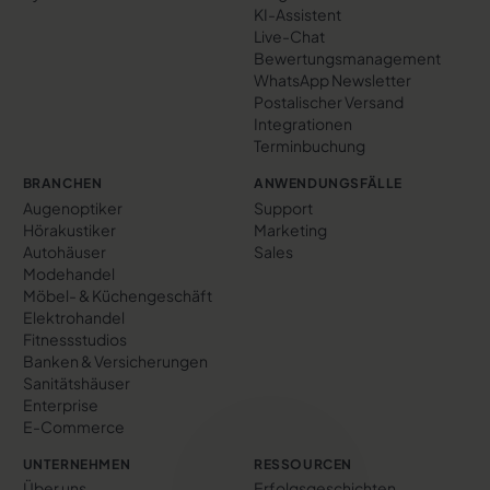
KI-Assistent
Live-Chat
Bewertungs­management
WhatsApp Newsletter
Postalischer Versand
Integrationen
Terminbuchung
BRANCHEN
ANWENDUNGSFÄLLE
Augenoptiker
Support
Hörakustiker
Marketing
Autohäuser
Sales
Modehandel
Möbel- & Küchengeschäft
Elektrohandel
Fitnessstudios
Banken & Versicherungen
Sanitätshäuser
Enterprise
E-Commerce
UNTERNEHMEN
RESSOURCEN
Über uns
Erfolgs­geschichten