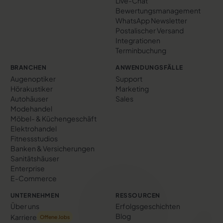
Live-Chat
Bewertungs­management
WhatsApp Newsletter
Postalischer Versand
Integrationen
Terminbuchung
BRANCHEN
ANWENDUNGSFÄLLE
Augenoptiker
Support
Hörakustiker
Marketing
Autohäuser
Sales
Modehandel
Möbel- & Küchengeschäft
Elektrohandel
Fitnessstudios
Banken & Versicherungen
Sanitätshäuser
Enterprise
E-Commerce
UNTERNEHMEN
RESSOURCEN
Über uns
Erfolgs­geschichten
Blog
Karriere
Offene Jobs