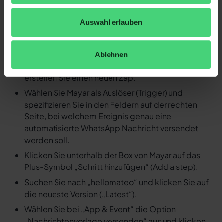
Detaillierte Anleitung: Durch ein
Ereignis in Mayar eine
Auswahl erlauben
automatisierte WhatsApp
Nachricht versenden
Ablehnen
Loggen Sie sich in Ihren Zapier Account ein und
erstellen Sie einen neuen Zap.
Wählen Sie Mayar als Auslöser (Trigger) und
spezifizieren Sie in den Feldern auf der rechten
Seite, bei welchem Ereignis genau eine
automatisierte WhatsApp Nachricht versendet
werden soll.
Klicken Sie unterhalb der Box von Mayar auf das
Plus-Symbol „Schritt hinzufügen“ (Add a step).
Suchen Sie nach „hellomateo“ und klicken Sie auf
die neueste Version („Latest“).
Wählen Sie bei „App & Event“ die Option
„Nachrichtenvorlage versenden“ aus und klicken