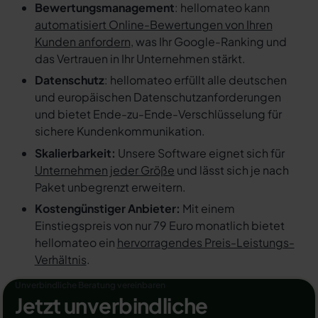
Bewertungsmanagement
: hellomateo kann
automatisiert Online-Bewertungen von Ihren
Kunden anfordern
, was Ihr Google-Ranking und
das Vertrauen in Ihr Unternehmen stärkt.
Datenschutz
: hellomateo erfüllt alle deutschen
und europäischen Datenschutzanforderungen
und bietet Ende-zu-Ende-Verschlüsselung für
sichere Kundenkommunikation.
Skalierbarkeit:
Unsere Software eignet sich für
Unternehmen jeder Größe
und lässt sich je nach
Paket unbegrenzt erweitern.
Kostengünstiger Anbieter:
Mit einem
Einstiegspreis von nur 79 Euro monatlich bietet
hellomateo ein
hervorragendes Preis-Leistungs-
Verhältnis
.
Unverbindliche Beratung vereinbaren
Jetzt unverbindliche