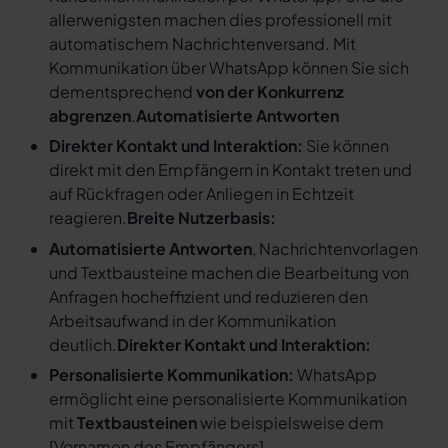
allerwenigsten machen dies professionell mit
automatischem Nachrichtenversand. Mit
Kommunikation über WhatsApp können Sie sich
dementsprechend
von der Konkurrenz
abgrenzen
.
Automatisierte Antworten
Direkter Kontakt und Interaktion:
Sie können
direkt mit den Empfängern in Kontakt treten und
auf Rückfragen oder Anliegen in Echtzeit
reagieren.
Breite Nutzerbasis:
Automatisierte Antworten
, Nachrichtenvorlagen
und Textbausteine machen die Bearbeitung von
Anfragen hocheffizient und reduzieren den
Arbeitsaufwand in der Kommunikation
deutlich.
Direkter Kontakt und Interaktion:
Personalisierte Kommunikation:
WhatsApp
ermöglicht eine personalisierte Kommunikation
mit
Textbausteinen
wie beispielsweise dem
[
Vornamen des Empfängers
].