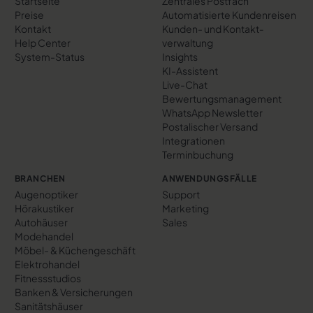
Startseite
Zentrales Postfach
Preise
Automatisierte Kundenreisen
Kontakt
Kunden- und Kontakt­
Help Center
verwaltung
System-Status
Insights
KI-Assistent
Live-Chat
Bewertungs­management
WhatsApp Newsletter
Postalischer Versand
Integrationen
Terminbuchung
BRANCHEN
ANWENDUNGSFÄLLE
Augenoptiker
Support
Hörakustiker
Marketing
Autohäuser
Sales
Modehandel
Möbel- & Küchengeschäft
Elektrohandel
Fitnessstudios
Banken & Versicherungen
Sanitätshäuser