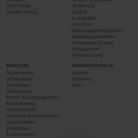
Help Center
verwaltung
System-Status
Insights
KI-Assistent
Live-Chat
Bewertungs­management
WhatsApp Newsletter
Postalischer Versand
Integrationen
Terminbuchung
BRANCHEN
ANWENDUNGSFÄLLE
Augenoptiker
Support
Hörakustiker
Marketing
Autohäuser
Sales
Modehandel
Möbel- & Küchengeschäft
Elektrohandel
Fitnessstudios
Banken & Versicherungen
Sanitätshäuser
Enterprise
E-Commerce