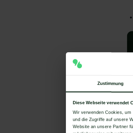
Zustimmung
A
Diese Webseite verwendet 
I
Wir verwenden Cookies, um I
V
und die Zugriffe auf unsere 
Um
Website an unsere Partner fü