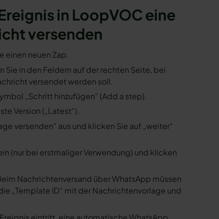
n Ereignis in LoopVOC eine
icht versenden
ie einen neuen Zap.
 Sie in den Feldern auf der rechten Seite, bei
hricht versendet werden soll.
mbol „Schritt hinzufügen“ (Add a step).
te Version („Latest“).
ge versenden“ aus und klicken Sie auf „weiter“
ein (nur bei erstmaliger Verwendung) und klicken
us. Beim Nachrichtenversand über WhatsApp müssen
die „Template ID“ mit der Nachrichtenvorlage und
reignis eintritt, eine automatische WhatsApp