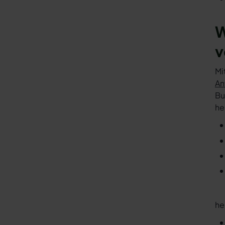
W
v
Mi
An
Bu
he
he