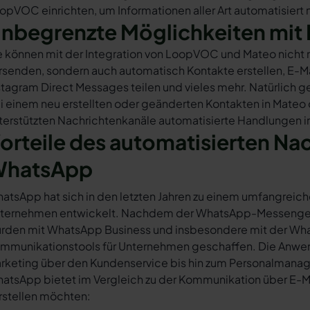
opVOC einrichten, um Informationen aller Art automatisiert 
nbegrenzte Möglichkeiten mit 
e können mit der Integration von LoopVOC und Mateo nicht
rsenden, sondern auch automatisch Kontakte erstellen, E-
stagram Direct Messages teilen und vieles mehr. Natürlich ge
i einem neu erstellten oder geänderten Kontakten in Mateo
terstützten Nachrichtenkanäle automatisierte Handlungen 
orteile des automatisierten Na
hatsApp
atsApp hat sich in den letzten Jahren zu einem umfangreich
ternehmen entwickelt. Nachdem der WhatsApp-Messenger a
rden mit WhatsApp Business und insbesondere mit der Wha
mmunikationstools für Unternehmen geschaffen. Die Anwendu
rketing über den Kundenservice bis hin zum Personalmana
atsApp bietet im Vergleich zu der Kommunikation über E-Mail
rstellen möchten: