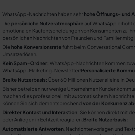
WhatsApp-Nachrichten haben sehr
hohe Öffnungs- und A
Die
persönliche Nutzeratmosphäre
auf WhatsApp erhöht d
emotionalen Kaufentscheidungen von Konsumenten zu Ihre
persönlichen Nachrichten von Freunden und Familienmit
Die
hohe Konversionsrate
führt beim Conversational Com
Umsatzerlösen.
Kein Spam-Ordner:
WhatsApp-Nachrichten kommen zuverlä
WhatsApp-Marketing-Newsletter!
Personalisierte Kommu
Breite Nutzerbasis:
Über 60 Millionen Nutzer alleine in De
Bisher betreiben nur wenige Unternehmen Kundenkommuni
machen dies professionell mit automatischem Nachricht
können Sie sich dementsprechend
von der Konkurrenz a
Direkter Kontakt und Interaktion:
Sie können direkt mit d
oder Anliegen in Echtzeit reagieren.
Breite Nutzerbasis:
Automatisierte Antworten
, Nachrichtenvorlagen und Tex