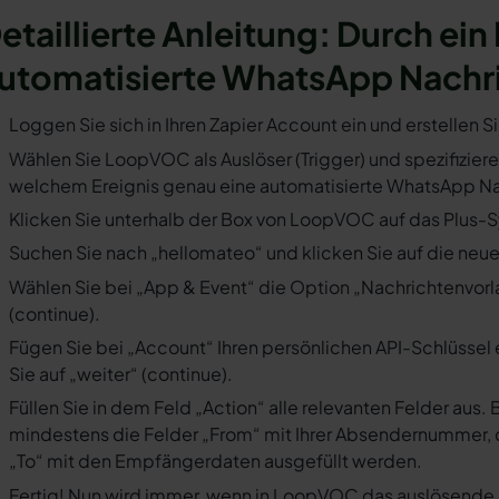
etaillierte Anleitung: Durch ei
utomatisierte WhatsApp Nachr
Loggen Sie sich in Ihren Zapier Account ein und erstellen S
Wählen Sie LoopVOC als Auslöser (Trigger) und spezifizieren
welchem Ereignis genau eine automatisierte WhatsApp Nac
Klicken Sie unterhalb der Box von LoopVOC auf das Plus-Sy
Suchen Sie nach „hellomateo“ und klicken Sie auf die neues
Wählen Sie bei „App & Event“ die Option „Nachrichtenvorla
(continue).
Fügen Sie bei „Account“ Ihren persönlichen API-Schlüssel 
Sie auf „weiter“ (continue).
Füllen Sie in dem Feld „Action“ alle relevanten Felder a
mindestens die Felder „From“ mit Ihrer Absendernummer, 
„To“ mit den Empfängerdaten ausgefüllt werden.
Fertig! Nun wird immer, wenn in LoopVOC das auslösende E