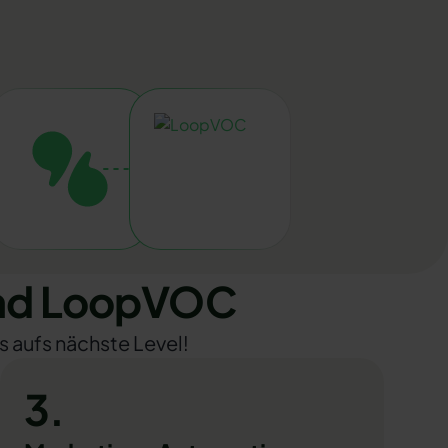
und LoopVOC
s aufs nächste Level!
3.