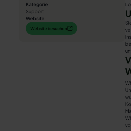
Kategorie
Lo
U
Support
Website
Si
Website besuchen
Website besuchen
ve
In
be
un
V
W
Wh
Un
wu
Ko
Ma
Wh
vo