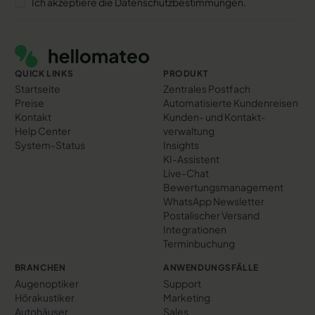
Ich akzeptiere die Datenschutzbestimmungen.
Footer
QUICK LINKS
PRODUKT
Startseite
Zentrales Postfach
Preise
Automatisierte Kundenreisen
Kontakt
Kunden- und Kontakt­
Help Center
verwaltung
System-Status
Insights
KI-Assistent
Live-Chat
Bewertungs­management
WhatsApp Newsletter
Postalischer Versand
Integrationen
Terminbuchung
BRANCHEN
ANWENDUNGSFÄLLE
Augenoptiker
Support
Hörakustiker
Marketing
Autohäuser
Sales