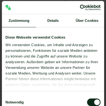
Integration nicht möglich.
Ihr WhatsApp Business API Anbieter muss die
nötige Software bereitstellen, um die Integration
Zustimmung
Details
Über Cookies
zu ermöglichen. Längst nicht alle Anbieter der
WhatsApp API sind in der Lage, eine Integration
von Landing Page Robot by Marcom Robot und
Diese Webseite verwendet Cookies
WhatsApp zu ermöglichen. Mit Mateo stehen
Ihnen dank der Zapier Integration über 6.000
Wir verwenden Cookies, um Inhalte und Anzeigen zu
Apps zur Verfügung, die Sie mit WhatsApp
personalisieren, Funktionen für soziale Medien anbieten
verbinden können. Darunter ist natürlich auch
zu können und die Zugriffe auf unsere Website zu
Landing Page Robot by Marcom Robot !
analysieren. Außerdem geben wir Informationen zu Ihrer
Verwendung unserer Website an unsere Partner für
Da der Einrichtungsprozess der Integration je nach
soziale Medien, Werbung und Analysen weiter. Unsere
dem Anbieter der WhatsApp API Schnittstelle
Partner führen diese Informationen möglicherweise mit
differenziert, gibt es keine allgemein gültige
weiteren Daten zusammen, die Sie ihnen bereitgestellt
Anleitung. Wir zeigen Ihnen im Folgenden, wie die
haben oder die sie im Rahmen Ihrer Nutzung der Dienste
Einrichtung der Integration von Landing Page Robot
gesammelt haben.
Einwilligungsauswahl
by Marcom Robot und WhatsApp mit Mateo
Notwendig
funktioniert.