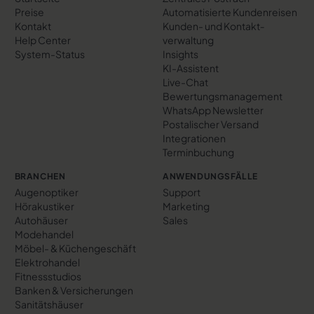
Preise
Automatisierte Kundenreisen
Kontakt
Kunden- und Kontakt­
Help Center
verwaltung
System-Status
Insights
KI-Assistent
Live-Chat
Bewertungs­management
WhatsApp Newsletter
Postalischer Versand
Integrationen
Terminbuchung
BRANCHEN
ANWENDUNGSFÄLLE
Augenoptiker
Support
Hörakustiker
Marketing
Autohäuser
Sales
Modehandel
Möbel- & Küchengeschäft
Elektrohandel
Fitnessstudios
Banken & Versicherungen
Sanitätshäuser