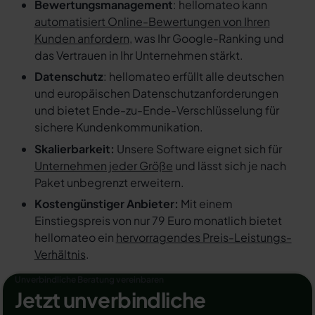
Bewertungsmanagement
: hellomateo kann
automatisiert Online-Bewertungen von Ihren
Kunden anfordern
, was Ihr Google-Ranking und
das Vertrauen in Ihr Unternehmen stärkt.
Datenschutz
: hellomateo erfüllt alle deutschen
und europäischen Datenschutzanforderungen
und bietet Ende-zu-Ende-Verschlüsselung für
sichere Kundenkommunikation.
Skalierbarkeit:
Unsere Software eignet sich für
Unternehmen jeder Größe
und lässt sich je nach
Paket unbegrenzt erweitern.
Kostengünstiger Anbieter:
Mit einem
Einstiegspreis von nur 79 Euro monatlich bietet
hellomateo ein
hervorragendes Preis-Leistungs-
Verhältnis
.
Unverbindliche Beratung vereinbaren
Jetzt unverbindliche