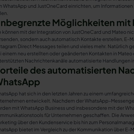
n WhatsApp und JustOneCard einrichten, um Informationen a
ilen.
nbegrenzte Möglichkeiten mit 
e können mit der Integration von JustOneCard und Mateo ni
rsenden, sondern auch automatisch Kontakte erstellen, E-
stagram Direct Messages teilen und vieles mehr. Natürlich ge
i einem neu erstellten oder geänderten Kontakten in Mateo
terstützten Nachrichtenkanäle automatisierte Handlungen i
orteile des automatisierten Na
hatsApp
atsApp hat sich in den letzten Jahren zu einem umfangreich
ternehmen entwickelt. Nachdem der WhatsApp-Messenger a
rden mit WhatsApp Business und insbesondere mit der Wha
mmunikationstools für Unternehmen geschaffen. Die Anwendu
rketing über den Kundenservice bis hin zum Personalmana
atsApp bietet im Vergleich zu der Kommunikation über E-Mail