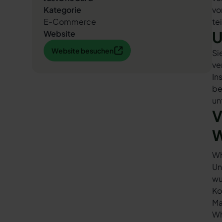
Kategorie
vo
E-Commerce
te
U
Website
Website besuchen
Website besuchen
Si
ve
In
be
un
V
W
Wh
Un
wu
Ko
Ma
Wh