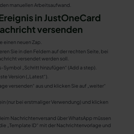
n den manuellen Arbeitsaufwand.
 Ereignis in JustOneCard
achricht versenden
ie einen neuen Zap.
eren Sie in den Feldern auf der rechten Seite, bei
hricht versendet werden soll.
s-Symbol „Schritt hinzufügen“ (Add a step).
te Version („Latest“).
ge versenden“ aus und klicken Sie auf „weiter“
ein (nur bei erstmaliger Verwendung) und klicken
us. Beim Nachrichtenversand über WhatsApp müssen
die „Template ID“ mit der Nachrichtenvorlage und