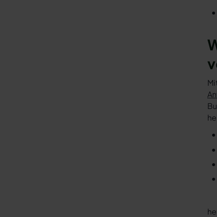
W
v
Mi
An
Bu
he
he