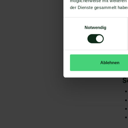
möglicherweise mit weiteren
Um
der Dienste gesammelt habe
Einwilligungsauswahl
Notwendig
Da
Ablehnen
gi
Ju
S