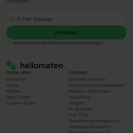
Strategien.
Anmelden
Anmelden
Ich akzeptiere die Datenschutzbestimmungen.
Footer
QUICK LINKS
PRODUKT
Startseite
Zentrales Postfach
Preise
Automatisierte Kundenreisen
Kontakt
Kunden- und Kontakt­
Help Center
verwaltung
System-Status
Insights
KI-Assistent
Live-Chat
Bewertungs­management
WhatsApp Newsletter
Postalischer Versand