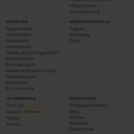
Integrationen
Terminbuchung
BRANCHEN
ANWENDUNGSFÄLLE
Augenoptiker
Support
Hörakustiker
Marketing
Autohäuser
Sales
Modehandel
Möbel- & Küchengeschäft
Elektrohandel
Fitnessstudios
Banken & Versicherungen
Sanitätshäuser
Enterprise
E-Commerce
UNTERNEHMEN
RESSOURCEN
Über uns
Erfolgs­geschichten
Blog
Karriere
Offene Jobs
Glossar
Partner
Webinare
Presse
Datenschutz