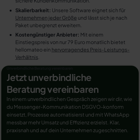
sichere Kundenkommunikation.
Skalierbarkeit:
Unsere Software eignet sich für
Unternehmen jeder Größe
und lässt sich je nach
Paket unbegrenzt erweitern.
Kostengünstiger Anbieter:
Mit einem
Einstiegspreis von nur 79 Euro monatlich bietet
hellomateo ein
hervorragendes Preis-Leistungs-
Verhältnis
.
Unverbindliche Beratung vereinbaren
Jetzt unverbindliche
Beratung vereinbaren
In einem unverbindlichen Gespräch zeigen wir dir, wie
du Messenger-Kommunikation DSGVO-konform
einsetzt, Prozesse automatisierst und mit WhatsApp
messbar mehr Umsatz und Effizienz erzielst. Klar,
praxisnah und auf dein Unternehmen zugeschnitten.