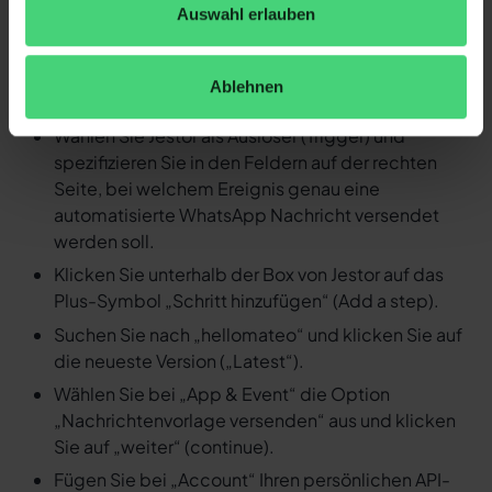
Auswahl erlauben
Nachricht versenden
Loggen Sie sich in Ihren Zapier Account ein und
Ablehnen
erstellen Sie einen neuen Zap.
Wählen Sie Jestor als Auslöser (Trigger) und
spezifizieren Sie in den Feldern auf der rechten
Seite, bei welchem Ereignis genau eine
automatisierte WhatsApp Nachricht versendet
werden soll.
Klicken Sie unterhalb der Box von Jestor auf das
Plus-Symbol „Schritt hinzufügen“ (Add a step).
Suchen Sie nach „hellomateo“ und klicken Sie auf
die neueste Version („Latest“).
Wählen Sie bei „App & Event“ die Option
„Nachrichtenvorlage versenden“ aus und klicken
Sie auf „weiter“ (continue).
Fügen Sie bei „Account“ Ihren persönlichen API-