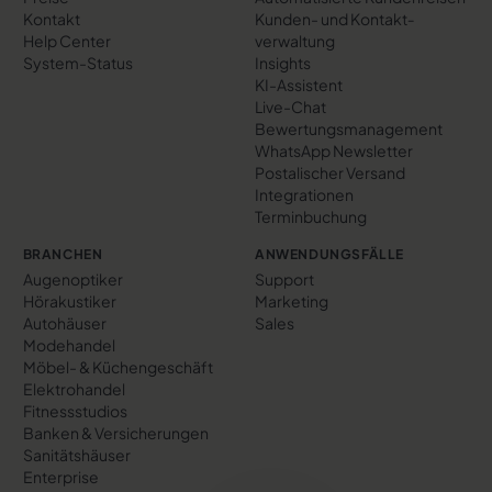
Kontakt
Kunden- und Kontakt­
Help Center
verwaltung
System-Status
Insights
KI-Assistent
Live-Chat
Bewertungs­management
WhatsApp Newsletter
Postalischer Versand
Integrationen
Terminbuchung
BRANCHEN
ANWENDUNGSFÄLLE
Augenoptiker
Support
Hörakustiker
Marketing
Autohäuser
Sales
Modehandel
Möbel- & Küchengeschäft
Elektrohandel
Fitnessstudios
Banken & Versicherungen
Sanitätshäuser
Enterprise