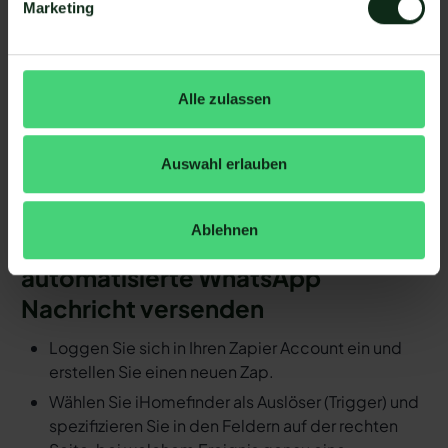
Marketing
hinzufügen.
Schritt 4: Die Handlung, die ausgeführt werden
soll, exakt definieren (z.B. WhatsApp
Nachrichtenvorlage mit hellomateo versenden).
Alle zulassen
Fertig! So schnell ersparen Sie sich mit
Automatisierungen den manuellen
Auswahl erlauben
Arbeitsaufwand.
Detaillierte Anleitung: Durch ein
Ablehnen
Ereignis in iHomefinder eine
automatisierte WhatsApp
Nachricht versenden
Loggen Sie sich in Ihren Zapier Account ein und
erstellen Sie einen neuen Zap.
Wählen Sie iHomefinder als Auslöser (Trigger) und
spezifizieren Sie in den Feldern auf der rechten