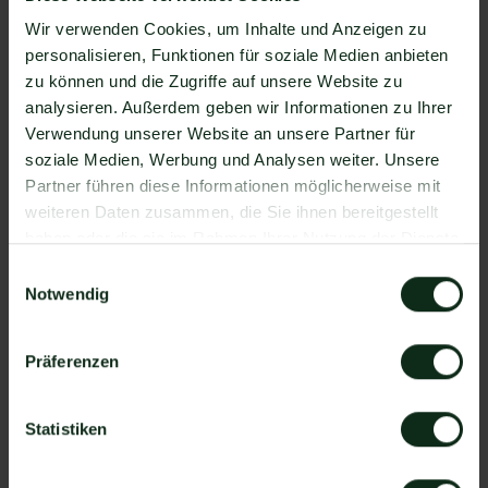
Mit Mateo stehen Ihnen dank der Zapier
Wir verwenden Cookies, um Inhalte und Anzeigen zu
Integration über 6.000 Apps zur Verfügung, die
personalisieren, Funktionen für soziale Medien anbieten
Sie mit WhatsApp verbinden können. Darunter ist
zu können und die Zugriffe auf unsere Website zu
natürlich auch iHomefinder !
analysieren. Außerdem geben wir Informationen zu Ihrer
Verwendung unserer Website an unsere Partner für
Da der Einrichtungsprozess der Integration je nach
soziale Medien, Werbung und Analysen weiter. Unsere
dem Anbieter der WhatsApp API Schnittstelle
Partner führen diese Informationen möglicherweise mit
differenziert, gibt es keine allgemein gültige
weiteren Daten zusammen, die Sie ihnen bereitgestellt
Anleitung. Wir zeigen Ihnen im Folgenden, wie die
haben oder die sie im Rahmen Ihrer Nutzung der Dienste
Einrichtung der Integration von iHomefinder und
gesammelt haben.
WhatsApp mit Mateo funktioniert.
Einwilligungsauswahl
So funktioniert die Integration von
Notwendig
iHomefinder und WhatsApp
Präferenzen
Schritt 1: Zapier Konto erstellen, iHomefinder
Account und Mateo Konto hinzufügen
Schritt 2: Eine der Apps (iHomefinder oder Mateo)
Statistiken
als Auslöser hinzufügen
Schritt 3: Die andere App als Handlung