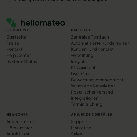
Footer
QUICK LINKS
PRODUKT
Startseite
Zentrales Postfach
Preise
Automatisierte Kundenreisen
Kontakt
Kunden- und Kontakt­
Help Center
verwaltung
System-Status
Insights
KI-Assistent
Live-Chat
Bewertungs­management
WhatsApp Newsletter
Postalischer Versand
Integrationen
Terminbuchung
BRANCHEN
ANWENDUNGSFÄLLE
Augenoptiker
Support
Hörakustiker
Marketing
Autohäuser
Sales