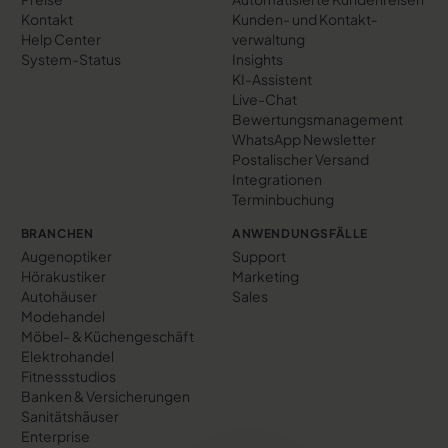
Kontakt
Kunden- und Kontakt­
Help Center
verwaltung
System-Status
Insights
KI-Assistent
Live-Chat
Bewertungs­management
WhatsApp Newsletter
Postalischer Versand
Integrationen
Terminbuchung
BRANCHEN
ANWENDUNGSFÄLLE
Augenoptiker
Support
Hörakustiker
Marketing
Autohäuser
Sales
Modehandel
Möbel- & Küchengeschäft
Elektrohandel
Fitnessstudios
Banken & Versicherungen
Sanitätshäuser
Enterprise