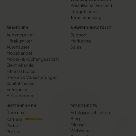
Postalischer Versand
Integrationen
Terminbuchung
BRANCHEN
ANWENDUNGSFÄLLE
Augenoptiker
Support
Hörakustiker
Marketing
Autohäuser
Sales
Modehandel
Möbel- & Küchengeschäft
Elektrohandel
Fitnessstudios
Banken & Versicherungen
Sanitätshäuser
Enterprise
E-Commerce
UNTERNEHMEN
RESSOURCEN
Über uns
Erfolgs­geschichten
Blog
Karriere
Offene Jobs
Glossar
Partner
Webinare
Presse