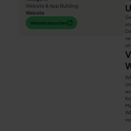
U
Website & App Building
Website
Si
Website besuchen
Website besuchen
so
Di
ne
un
V
W
Wh
Un
wu
Ko
Ma
Wh
vo