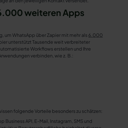
age an den jeweiligen Kontakt versendet.
6.000 weiteren Apps
g, um WhatsApp über Zapier mit mehr als
6.000
er unterstützt Tausende weit verbreiteter
tomatisierte Workflows erstellen und Ihre
Anwendungen verbinden, wie z. B.:
wissen folgende Vorteile besonders zu schätzen:
p Business API, E-Mail, Instagram, SMS und
e intuitive Benutzeroberfläche beinhaltet diverse