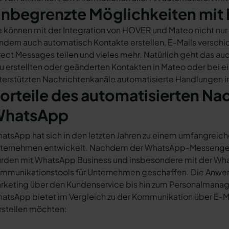
nbegrenzte Möglichkeiten mit 
e können mit der Integration von HOVER und Mateo nicht nu
ndern auch automatisch Kontakte erstellen, E-Mails versc
rect Messages teilen und vieles mehr. Natürlich geht das auc
u erstellten oder geänderten Kontakten in Mateo oder bei 
terstützten Nachrichtenkanäle automatisierte Handlungen 
orteile des automatisierten Na
hatsApp
atsApp hat sich in den letzten Jahren zu einem umfangreich
ternehmen entwickelt. Nachdem der WhatsApp-Messenger a
rden mit WhatsApp Business und insbesondere mit der Wha
mmunikationstools für Unternehmen geschaffen. Die Anwendu
rketing über den Kundenservice bis hin zum Personalmana
atsApp bietet im Vergleich zu der Kommunikation über E-Mail
rstellen möchten: