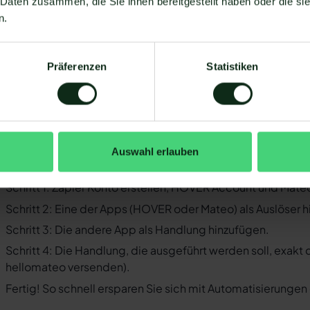
 Daten zusammen, die Sie ihnen bereitgestellt haben oder die s
Business-Messenger ist die Integration nicht möglich.
n.
Ihr WhatsApp Business API Anbieter muss die nötige Softwar
ermöglichen. Längst nicht alle Anbieter der WhatsApp API 
WhatsApp zu ermöglichen. Mit Mateo stehen Ihnen dank der
Präferenzen
Statistiken
Verfügung, die Sie mit WhatsApp verbinden können. Darunt
 der Einrichtungsprozess der Integration je nach dem Anbiet
bt es keine allgemein gültige Anleitung. Wir zeigen Ihnen im
VER und WhatsApp mit Mateo funktioniert.
Auswahl erlauben
o funktioniert die Integration von HO
Schritt 1: Zapier Konto erstellen, HOVER Account und Mat
Schritt 2: Eine der Apps (HOVER oder Mateo) als Auslöser 
Schritt 3: Die andere App als Handlung hinzufügen.
Schritt 4: Die Handlung, die ausgeführt werden soll, exakt
hellomateo versenden).
Fertig! So schnell ersparen Sie sich mit Automatisierunge