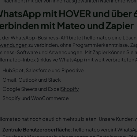
Nachricht mit der von Ihnen ausgewählten Nachrichtenvorl
hatsApp mit HOVER und über 
erbinden mit Mateo und Zapier
t der WhatsApp-Business-API bietet hellomateo eine Lösun
wendungen
zu verbinden, ohne Programmierkenntnisse. Zapi
siness-Software und Anwendungen. Mit Zapier können Sie au
llomateo-Inbox (inklusive WhatsApp) mit weit verbreiteten 
HubSpot, Salesforce und Pipedrive
Gmail, Outlook und Slack
Google Sheets und Excel
Shopify
Shopify und WooCommerce
llomateo hat noch deutlich mehr zu bieten. Unsere Kunden 
Zentrale Benutzeroberfläche
: hellomateo vereint WhatsAp
Facebook Messenger in einem
zentralen Posteingang
. Di