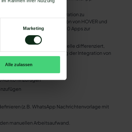
ie im Rahmen Ihrer Nutzung
e bereitstellen, um die Integration zu
sind in der Lage, eine Integration von HOVER und
 Zapier Integration über 6.000 Apps zur
Marketing
er ist natürlich auch HOVER !
er der WhatsApp API Schnittstelle differenziert,
 Folgenden, wie die Einrichtung der Integration von
Alle zulassen
VER und WhatsApp
eo Konto hinzufügen
hinzufügen
 definieren (z.B. WhatsApp Nachrichtenvorlage mit
n den manuellen Arbeitsaufwand.