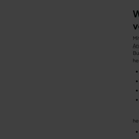
W
v
Mi
An
Bu
he
he