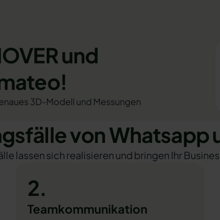
 HOVER und
omateo!
genaues 3D-Modell und Messungen
sfälle von Whatsapp
e lassen sich realisieren und bringen Ihr Busines
2.
Teamkommunikation