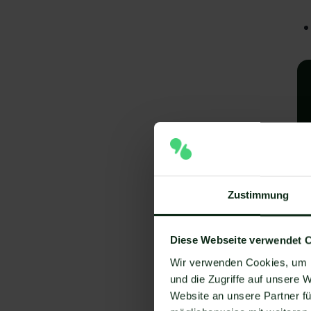
Zustimmung
A
e
Diese Webseite verwendet 
V
Wir verwenden Cookies, um I
und die Zugriffe auf unsere 
Um
Website an unsere Partner fü