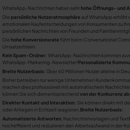
WhatsApp-Nachrichten haben sehr
hohe Öffnungs- und A
Die
persönliche Nutzeratmosphäre
auf WhatsApp erhöht d
emotionalen Kaufentscheidungen von Konsumenten zu Ihre
persönlichen Nachrichten von Freunden und Familienmit
Die
hohe Konversionsrate
führt beim Conversational Com
Umsatzerlösen.
Kein Spam-Ordner:
WhatsApp-Nachrichten kommen zuverlä
WhatsApp-Marketing-Newsletter!
Personalisierte Kommu
Breite Nutzerbasis:
Über 60 Millionen Nutzer alleine in De
Bisher betreiben nur wenige Unternehmen Kundenkommuni
machen dies professionell mit automatischem Nachricht
können Sie sich dementsprechend
von der Konkurrenz a
Direkter Kontakt und Interaktion:
Sie können direkt mit d
oder Anliegen in Echtzeit reagieren.
Breite Nutzerbasis:
Automatisierte Antworten
, Nachrichtenvorlagen und Tex
hocheffizient und reduzieren den Arbeitsaufwand in der K