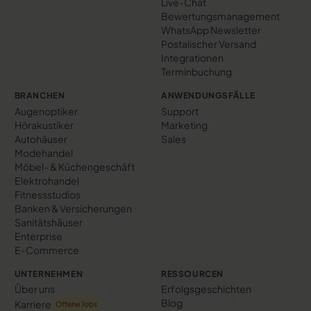
Live-Chat
Bewertungs­management
WhatsApp Newsletter
Postalischer Versand
Integrationen
Terminbuchung
BRANCHEN
ANWENDUNGSFÄLLE
Augenoptiker
Support
Hörakustiker
Marketing
Autohäuser
Sales
Modehandel
Möbel- & Küchengeschäft
Elektrohandel
Fitnessstudios
Banken & Versicherungen
Sanitätshäuser
Enterprise
E-Commerce
UNTERNEHMEN
RESSOURCEN
Über uns
Erfolgs­geschichten
Blog
Karriere
Offene Jobs