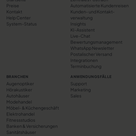
Preise
Automatisierte Kundenreisen
Kontakt
Kunden- und Kontakt­
Help Center
verwaltung
System-Status
Insights
KI-Assistent
Live-Chat
Bewertungs­management
WhatsApp Newsletter
Postalischer Versand
Integrationen
Terminbuchung
BRANCHEN
ANWENDUNGSFÄLLE
Augenoptiker
Support
Hörakustiker
Marketing
Autohäuser
Sales
Modehandel
Möbel- & Küchengeschäft
Elektrohandel
Fitnessstudios
Banken & Versicherungen
Sanitätshäuser