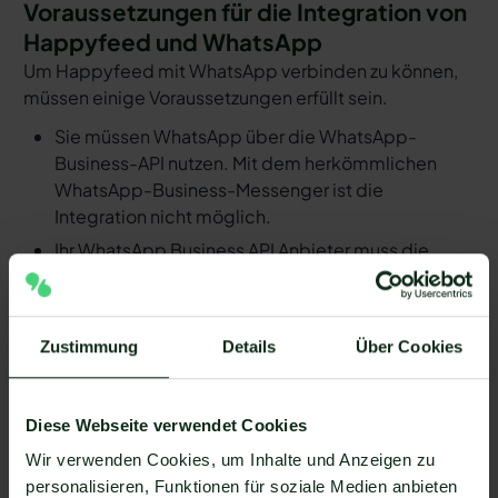
Voraussetzungen für die Integration von
Happyfeed und WhatsApp
Um Happyfeed mit WhatsApp verbinden zu können,
müssen einige Voraussetzungen erfüllt sein.
Sie müssen WhatsApp über die WhatsApp-
Business-API nutzen. Mit dem herkömmlichen
WhatsApp-Business-Messenger ist die
Integration nicht möglich.
Ihr WhatsApp Business API Anbieter muss die
nötige Software bereitstellen, um die Integration
zu ermöglichen. Längst nicht alle Anbieter der
WhatsApp API sind in der Lage, eine Integration
Zustimmung
Details
Über Cookies
von Happyfeed und WhatsApp zu ermöglichen.
Mit Mateo stehen Ihnen dank der Zapier
Integration über 6.000 Apps zur Verfügung, die
Diese Webseite verwendet Cookies
Sie mit WhatsApp verbinden können. Darunter ist
Wir verwenden Cookies, um Inhalte und Anzeigen zu
natürlich auch Happyfeed !
personalisieren, Funktionen für soziale Medien anbieten