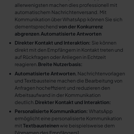
allerwenigsten machen dies professionell mit
automatischem Nachrichtenversand. Mit
Kommunikation über WhatsApp können Sie sich
dementsprechend
von der Konkurrenz
abgrenzen
.
Automatisierte Antworten
Direkter Kontakt und Interaktion:
Sie können
direkt mit den Empfängern in Kontakt treten und
auf Rückfragen oder Anliegen in Echtzeit
reagieren.
Breite Nutzerbasis:
Automatisierte Antworten
, Nachrichtenvorlagen
und Textbausteine machen die Bearbeitung von
Anfragen hocheffizient und reduzieren den
Arbeitsaufwand in der Kommunikation
deutlich.
Direkter Kontakt und Interaktion:
Personalisierte Kommunikation:
WhatsApp
ermöglicht eine personalisierte Kommunikation
mit
Textbausteinen
wie beispielsweise dem
[
Vornamen des Empfängers
].