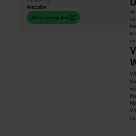
U
Website
Si
Website besuchen
Website besuchen
ve
In
be
un
V
W
Wh
Un
wu
Ko
Ma
Wh
vo