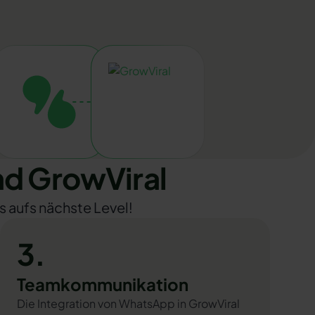
d GrowViral
s aufs nächste Level!
3.
Teamkommunikation
Die Integration von WhatsApp in GrowViral