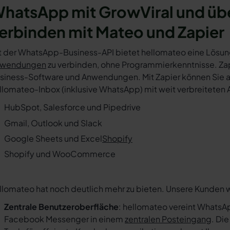
hatsApp mit GrowViral und üb
erbinden mit Mateo und Zapier
t der WhatsApp-Business-API bietet hellomateo eine Lösun
wendungen
zu verbinden, ohne Programmierkenntnisse. Zapi
siness-Software und Anwendungen. Mit Zapier können Sie au
llomateo-Inbox (inklusive WhatsApp) mit weit verbreiteten 
HubSpot, Salesforce und Pipedrive
Gmail, Outlook und Slack
Google Sheets und Excel
Shopify
Shopify und WooCommerce
llomateo hat noch deutlich mehr zu bieten. Unsere Kunden 
Zentrale Benutzeroberfläche
: hellomateo vereint WhatsAp
Facebook Messenger in einem
zentralen Posteingang
. Di