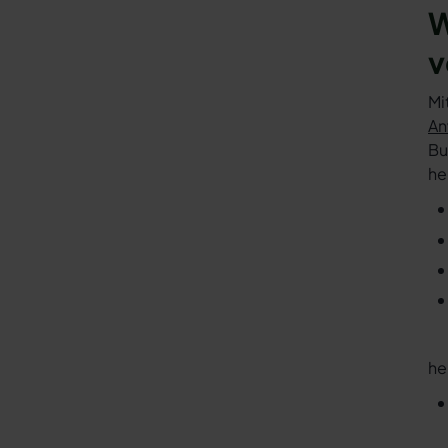
W
v
Mi
An
Bu
he
he