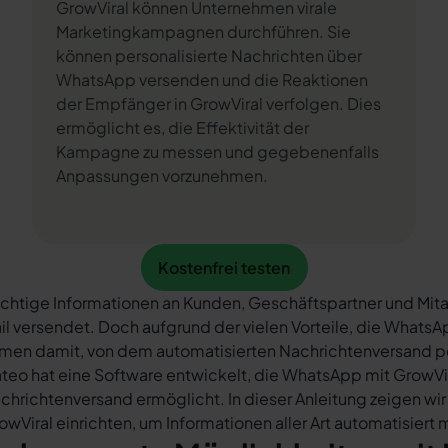
GrowViral können Unternehmen virale
Marketingkampagnen durchführen. Sie
können personalisierte Nachrichten über
WhatsApp versenden und die Reaktionen
der Empfänger in GrowViral verfolgen. Dies
ermöglicht es, die Effektivität der
Kampagne zu messen und gegebenenfalls
Anpassungen vorzunehmen.
Kostenfrei testen
Kostenfrei testen
chtige Informationen an Kunden, Geschäftspartner und Mita
il versendet. Doch aufgrund der vielen Vorteile, die What
rmen damit, von dem automatisierten Nachrichtenversand 
teo hat eine Software entwickelt, die WhatsApp mit GrowVir
chrichtenversand ermöglicht. In dieser Anleitung zeigen wir
owViral einrichten, um Informationen aller Art automatisiert