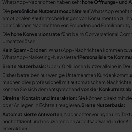
WhatsApp-Nachrichten haben sehr
hohe Öffnungs- und A
Die
persönliche Nutzeratmosphäre
auf WhatsApp erhöht d
emotionalen Kaufentscheidungen von Konsumenten zu Ihre
persönlichen Nachrichten von Freunden und Familienmit
Die
hohe Konversionsrate
führt beim Conversational Com
Umsatzerlösen.
Kein Spam-Ordner:
WhatsApp-Nachrichten kommen zuverlä
WhatsApp-Marketing-Newsletter!
Personalisierte Kommu
Breite Nutzerbasis:
Über 60 Millionen Nutzer alleine in De
Bisher betreiben nur wenige Unternehmen Kundenkommuni
machen dies professionell mit automatischem Nachricht
können Sie sich dementsprechend
von der Konkurrenz a
Direkter Kontakt und Interaktion:
Sie können direkt mit d
oder Anliegen in Echtzeit reagieren.
Breite Nutzerbasis:
Automatisierte Antworten
, Nachrichtenvorlagen und Tex
hocheffizient und reduzieren den Arbeitsaufwand in der K
Interaktion: