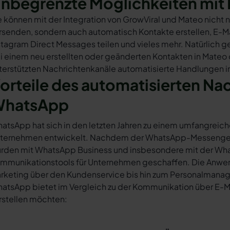
nbegrenzte Möglichkeiten mit 
e können mit der Integration von GrowViral und Mateo nicht
rsenden, sondern auch automatisch Kontakte erstellen, E-
stagram Direct Messages teilen und vieles mehr. Natürlich ge
i einem neu erstellten oder geänderten Kontakten in Mateo
terstützten Nachrichtenkanäle automatisierte Handlungen in
orteile des automatisierten Na
hatsApp
atsApp hat sich in den letzten Jahren zu einem umfangreich
ternehmen entwickelt. Nachdem der WhatsApp-Messenger a
rden mit WhatsApp Business und insbesondere mit der Wha
mmunikationstools für Unternehmen geschaffen. Die Anwendu
rketing über den Kundenservice bis hin zum Personalmana
atsApp bietet im Vergleich zu der Kommunikation über E-Mail
rstellen möchten: