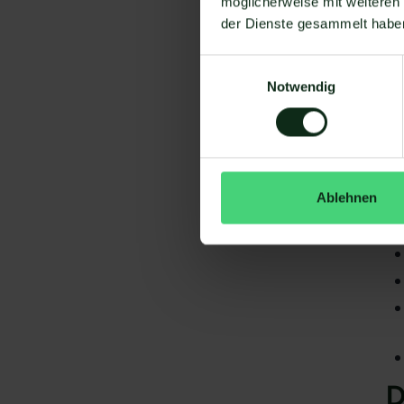
möglicherweise mit weiteren
der Dienste gesammelt habe
Einwilligungsauswahl
Notwendig
Da
gi
Gr
S
Ablehnen
D