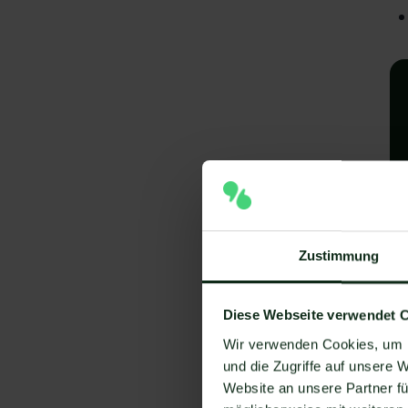
A
Zustimmung
I
Diese Webseite verwendet 
V
Wir verwenden Cookies, um I
Um
und die Zugriffe auf unsere 
Website an unsere Partner fü