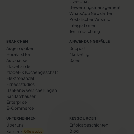
Live-Chat
Bewertungs­management
WhatsApp Newsletter
Postalischer Versand
Integrationen
Terminbuchung
BRANCHEN
ANWENDUNGSFÄLLE
Augenoptiker
Support
Hörakustiker
Marketing
Autohäuser
Sales
Modehandel
Möbel- & Küchengeschäft
Elektrohandel
Fitnessstudios
Banken & Versicherungen
Sanitätshäuser
Enterprise
E-Commerce
UNTERNEHMEN
RESSOURCEN
Über uns
Erfolgs­geschichten
Blog
Karriere
Offene Jobs