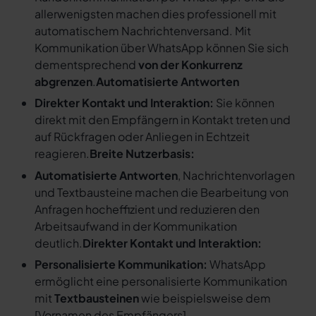
allerwenigsten machen dies professionell mit
automatischem Nachrichtenversand. Mit
Kommunikation über WhatsApp können Sie sich
dementsprechend
von der Konkurrenz
abgrenzen
.
Automatisierte Antworten
Direkter Kontakt und Interaktion:
Sie können
direkt mit den Empfängern in Kontakt treten und
auf Rückfragen oder Anliegen in Echtzeit
reagieren.
Breite Nutzerbasis:
Automatisierte Antworten
, Nachrichtenvorlagen
und Textbausteine machen die Bearbeitung von
Anfragen hocheffizient und reduzieren den
Arbeitsaufwand in der Kommunikation
deutlich.
Direkter Kontakt und Interaktion:
Personalisierte Kommunikation:
WhatsApp
ermöglicht eine personalisierte Kommunikation
mit
Textbausteinen
wie beispielsweise dem
[
Vornamen des Empfängers
].