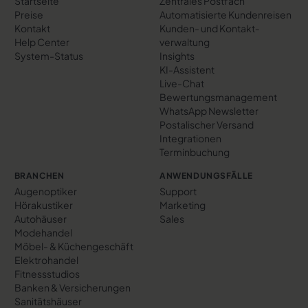
Startseite
Zentrales Postfach
Preise
Automatisierte Kundenreisen
Kontakt
Kunden- und Kontakt­
Help Center
verwaltung
System-Status
Insights
KI-Assistent
Live-Chat
Bewertungs­management
WhatsApp Newsletter
Postalischer Versand
Integrationen
Terminbuchung
BRANCHEN
ANWENDUNGSFÄLLE
Augenoptiker
Support
Hörakustiker
Marketing
Autohäuser
Sales
Modehandel
Möbel- & Küchengeschäft
Elektrohandel
Fitnessstudios
Banken & Versicherungen
Sanitätshäuser