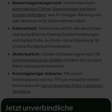
Bewertungsmanagement
: hellomateo kann
automatisiert Online-Bewertungen von Ihren
Kunden anfordern
, was Ihr Google-Ranking und
das Vertrauen in Ihr Unternehmen stärkt.
Datenschutz
: hellomateo erfüllt alle deutschen
und europäischen Datenschutzanforderungen
und bietet Ende-zu-Ende-Verschlüsselung für
sichere Kundenkommunikation.
Skalierbarkeit:
Unsere Software eignet sich für
Unternehmen jeder Größe
und lässt sich je nach
Paket unbegrenzt erweitern.
Kostengünstiger Anbieter:
Mit einem
Einstiegspreis von nur 79 Euro monatlich bietet
hellomateo ein
hervorragendes Preis-Leistungs-
Verhältnis
.
Unverbindliche Beratung vereinbaren
Jetzt unverbindliche