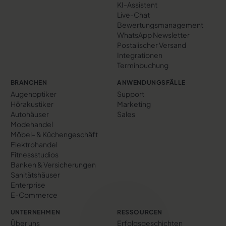
KI-Assistent
Live-Chat
Bewertungs­management
WhatsApp Newsletter
Postalischer Versand
Integrationen
Terminbuchung
BRANCHEN
ANWENDUNGSFÄLLE
Augenoptiker
Support
Hörakustiker
Marketing
Autohäuser
Sales
Modehandel
Möbel- & Küchengeschäft
Elektrohandel
Fitnessstudios
Banken & Versicherungen
Sanitätshäuser
Enterprise
E-Commerce
UNTERNEHMEN
RESSOURCEN
Über uns
Erfolgs­geschichten