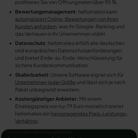
profitieren Sie von Öffnungsraten über 95 %.
Bewertungsmanagement
: hellomateo kann
automatisiert Online-Bewertungen von Ihren
Kunden anfordern
, was Ihr Google-Ranking und
das Vertrauen in Ihr Unternehmen stärkt.
Datenschutz
: hellomateo erfüllt alle deutschen
und europäischen Datenschutzanforderungen
und bietet Ende-zu-Ende-Verschlüsselung für
sichere Kundenkommunikation.
Skalierbarkeit:
Unsere Software eignet sich für
Unternehmen jeder Größe
und lässt sich je nach
Paket unbegrenzt erweitern.
Kostengünstiger Anbieter:
Mit einem
Einstiegspreis von nur 79 Euro monatlich bietet
hellomateo ein
hervorragendes Preis-Leistungs-
Verhältnis
.
Unverbindliche Beratung vereinbaren