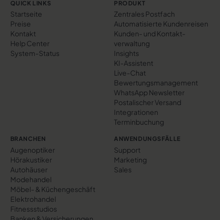
QUICK LINKS
PRODUKT
Startseite
Zentrales Postfach
Preise
Automatisierte Kundenreisen
Kontakt
Kunden- und Kontakt­
Help Center
verwaltung
System-Status
Insights
KI-Assistent
Live-Chat
Bewertungs­management
WhatsApp Newsletter
Postalischer Versand
Integrationen
Terminbuchung
BRANCHEN
ANWENDUNGSFÄLLE
Augenoptiker
Support
Hörakustiker
Marketing
Autohäuser
Sales
Modehandel
Möbel- & Küchengeschäft
Elektrohandel
Fitnessstudios
Banken & Versicherungen